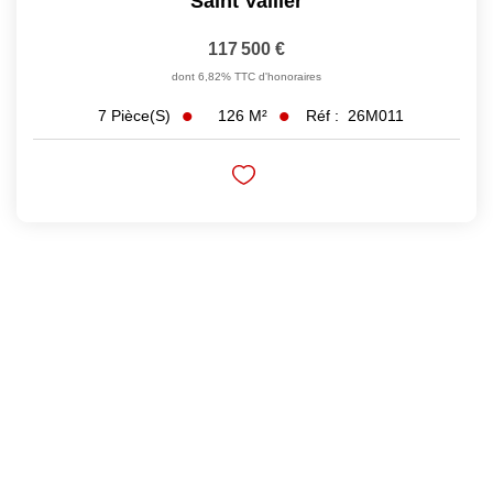
Saint Vallier
117 500 €
dont 6,82% TTC d'honoraires
126
M²
Réf :
26M011
7
Pièce(s)