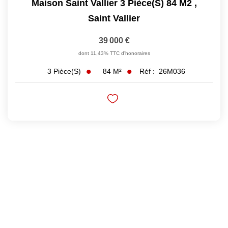
Maison Saint Vallier 3 Pièce(s) 84 M2
,
Saint Vallier
39 000 €
dont 11,43% TTC d'honoraires
84
M²
Réf :
26M036
3
Pièce(s)