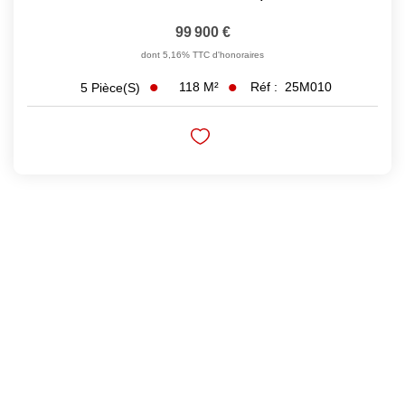
99 900 €
dont 5,16% TTC d'honoraires
118
M²
Réf :
25M010
5
Pièce(s)