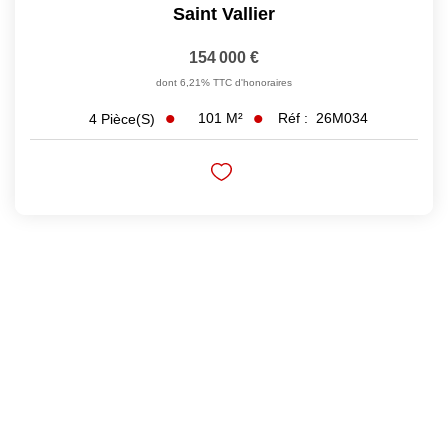
Saint Vallier
154 000 €
dont 6,21% TTC d'honoraires
101
M²
Réf :
26M034
4
Pièce(s)