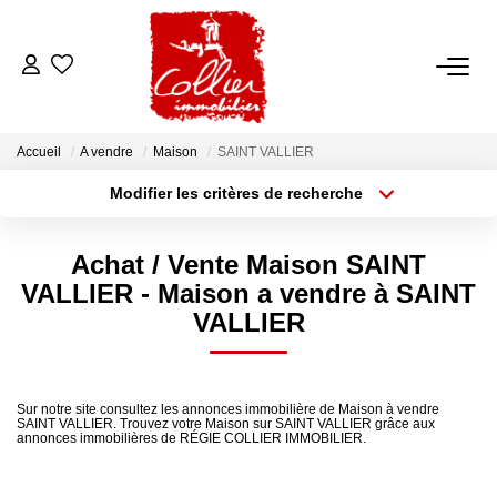
ACCUEIL
Accueil
A vendre
Maison
SAINT VALLIER
NOS ANNONCES
Modifier les critères de recherche
Type de transaction
Localisation
Acheter
Localisation
A Vendre
Achat / Vente Maison SAINT
Type de bien
A Louer
Sélectionnez...
Surface min
VALLIER - Maison a vendre à SAINT
VALLIER
Rayon
Budget max
NOS SERVICES
Plus de critères
Créer une alerte
Transaction
Sur notre site consultez les annonces immobilière de Maison à vendre
SAINT VALLIER. Trouvez votre Maison sur SAINT VALLIER grâce aux
Gestion Locative
annonces immobilières de RÉGIE COLLIER IMMOBILIER.
Syndic