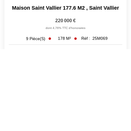
Maison Saint Vallier 177.6 M2
,
Saint Vallier
220 000 €
dont 4,76% TTC d'honoraires
178
M²
Réf :
25M069
9
Pièce(s)