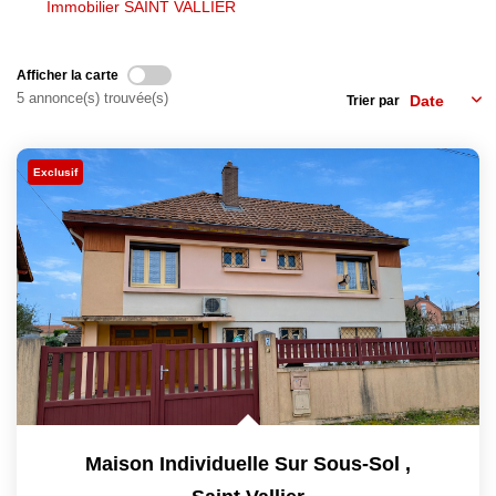
Immobilier SAINT VALLIER
NOS AGENCES
Afficher la carte
5 annonce(s) trouvée(s)
Trier par
Les Agences
Nous Rejoindre
Exclusif
Nos Actualités
Nos Témoignages
CONTACT
MES ACCÈS
Extranet Gestion
Mon Compte Transaction
Maison Individuelle Sur Sous-Sol
,