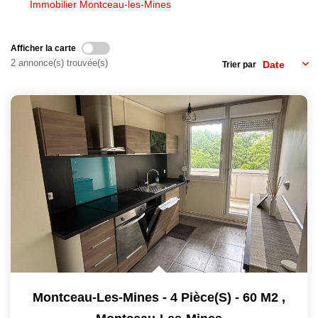
Immobilier Montceau-les-Mines
NOS AGENCES
Afficher la carte
2 annonce(s) trouvée(s)
Trier par
Les Agences
Nous Rejoindre
Nos Actualités
Nos Témoignages
CONTACT
MES ACCÈS
Extranet Gestion
Mon Compte Transaction
Montceau-Les-Mines - 4 Pièce(s) - 60 M2
,