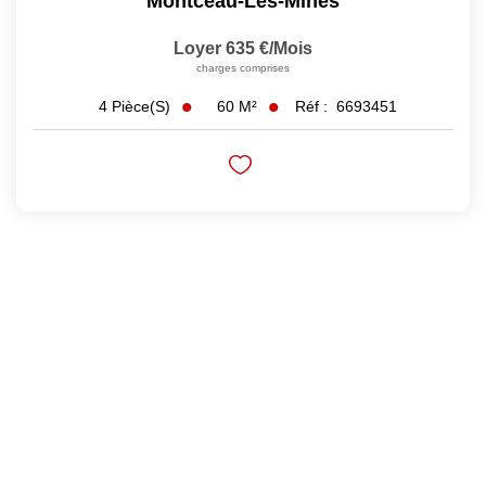
Montceau-Les-Mines
Loyer 635 €/mois
charges comprises
60
M²
Réf :
6693451
4
Pièce(s)