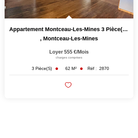
Appartement Montceau-Les-Mines 3 Pièce(s) 62 M2
,
Montceau-Les-Mines
Loyer 555 €/mois
charges comprises
62
M²
Réf :
2870
3
Pièce(s)