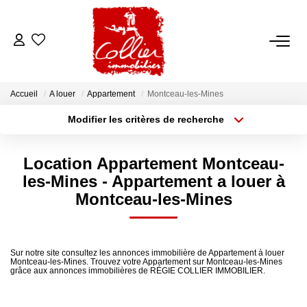
ACCUEIL
Accueil
A louer
Appartement
Montceau-les-Mines
NOS ANNONCES
Modifier les critères de recherche
Type de transaction
Localisation
Acheter
Localisation
A Vendre
Location Appartement Montceau-
Type de bien
A Louer
Sélectionnez...
Surface min
les-Mines - Appartement a louer à
Montceau-les-Mines
Rayon
Budget max
NOS SERVICES
Plus de critères
Créer une alerte
Transaction
Sur notre site consultez les annonces immobilière de Appartement à louer
Montceau-les-Mines. Trouvez votre Appartement sur Montceau-les-Mines
Gestion Locative
grâce aux annonces immobilières de RÉGIE COLLIER IMMOBILIER.
Syndic