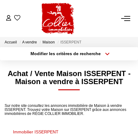
ACCUEIL
Accueil
A vendre
Maison
ISSERPENT
NOS ANNONCES
Modifier les critères de recherche
Type de transaction
Localisation
Acheter
Localisation
A Vendre
Achat / Vente Maison ISSERPENT -
Type de bien
A Louer
Sélectionnez...
Surface min
Maison a vendre à ISSERPENT
Rayon
Budget max
NOS SERVICES
Sur notre site consultez les annonces immobilière de Maison à vendre
Plus de critères
Créer une alerte
ISSERPENT. Trouvez votre Maison sur ISSERPENT grâce aux annonces
Transaction
immobilières de RÉGIE COLLIER IMMOBILIER.
Gestion Locative
Syndic
Immobilier ISSERPENT