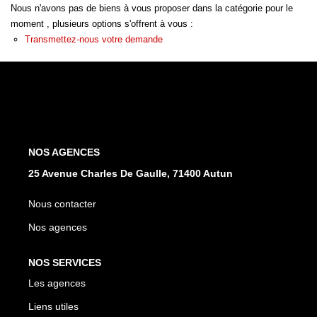
Nous n'avons pas de biens à vous proposer dans la catégorie pour le
moment , plusieurs options s'offrent à vous :
NOS AGENCES
Transmettez-nous votre demande
Les Agences
Nous Rejoindre
Nos Actualités
Nos Témoignages
NOS AGENCES
25 Avenue Charles De Gaulle, 71400 Autun
CONTACT
Nous contacter
Nos agences
MES ACCÈS
NOS SERVICES
Extranet Gestion
Les agences
Mon Compte Transaction
Liens utiles