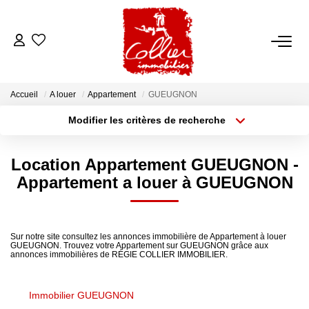
ACCUEIL
Accueil
A louer
Appartement
GUEUGNON
NOS ANNONCES
Modifier les critères de recherche
A Vendre
Localisation
Type de transaction
Surface min
Location Appartement GUEUGNON -
A Louer
Type de bien
Appartement a louer à GUEUGNON
Rayon
Budget max
NOS SERVICES
Plus de critères
Créer une alerte
Sur notre site consultez les annonces immobilière de Appartement à louer
Transaction
GUEUGNON. Trouvez votre Appartement sur GUEUGNON grâce aux
annonces immobilières de RÉGIE COLLIER IMMOBILIER.
Gestion Locative
Syndic
Immobilier GUEUGNON