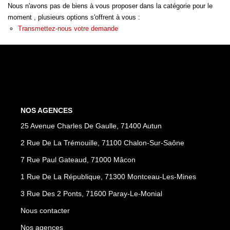
Nous n'avons pas de biens à vous proposer dans la catégorie pour le
moment , plusieurs options s'offrent à vous :
NOS AGENCES
Transmettez-nous votre demande
Les Agences
Nous Rejoindre
Nos Actualités
Nos Témoignages
NOS AGENCES
25 Avenue Charles De Gaulle, 71400 Autun
CONTACT
2 Rue De La Trémouille, 71100 Chalon-Sur-Saône
MES ACCÈS
7 Rue Paul Gateaud, 71000 Mâcon
1 Rue De La République, 71300 Montceau-Les-Mines
Extranet Gestion
3 Rue Des 2 Ponts, 71600 Paray-Le-Monial
Mon Compte Transaction
Nous contacter
Nos agences