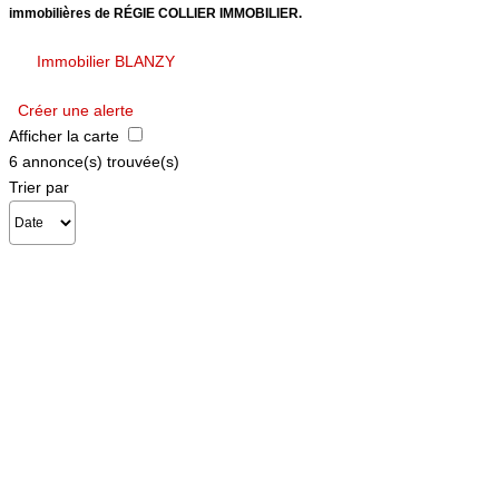
immobilières de RÉGIE COLLIER IMMOBILIER.
Syndic
Plus de critères
Immobilier BLANZY
Plus de critères
NOS AGENCES
Créer une alerte
Afficher la carte
Créer une alerte
Les Agences
6 annonce(s) trouvée(s)
Nous Rejoindre
Trier par
Nos Actualités
Nos Témoignages
CONTACT
MES ACCÈS
Extranet Gestion
Mon Compte Transaction