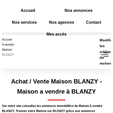
Accueil
Nos annonces
Nos services
Nos agences
Contact
Mes accès
ACCUEIL
Accueil
Modifie
A vendre
les
Maison
critères
NOS ANNONCES
BLANZY
de
A Vendre
recherc
A Louer
Type de transaction
Localisation
Type de bien
Achat / Vente Maison BLANZY -
Surface min
NOS SERVICES
Maison a vendre à BLANZY
Budget max
Transaction
Sur notre site consultez les annonces immobilière de Maison à vendre
Rayon
Gestion Locative
BLANZY. Trouvez votre Maison sur BLANZY grâce aux annonces