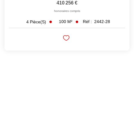
410 256 €
honoraires compris
100
M²
Réf :
2442-28
4
Pièce(s)