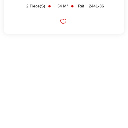
54
M²
Réf :
2441-36
2
Pièce(s)