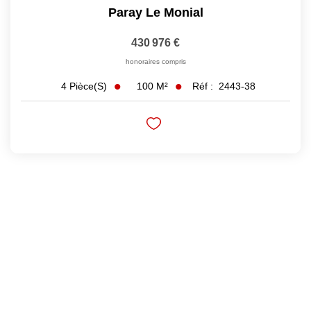
Paray Le Monial
430 976 €
honoraires compris
100
M²
Réf :
2443-38
4
Pièce(s)