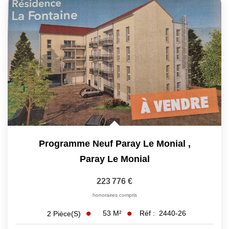
NOS AGENCES
Les Agences
Nous Rejoindre
Nos Actualités
Nos Témoignages
CONTACT
Programme Neuf Paray Le Monial
,
Paray Le Monial
MES ACCÈS
223 776 €
Extranet Gestion
honoraires compris
Mon Compte Transaction
53
M²
Réf :
2440-26
2
Pièce(s)