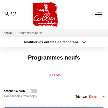
ACCUEIL
Accueil
Programmes neufs
NOS ANNONCES
Modifier les critères de recherche
Type de transaction
Localisation
Acheter
Localisation
A Vendre
Programmes neufs
Type de bien
A Louer
Sélectionnez...
Surface min
Rayon
Budget max
Les Lots
NOS SERVICES
Plus de critères
Créer une alerte
Transaction
Afficher la carte
Gestion Locative
4 annonce(s) trouvée(s)
Trier par
Syndic