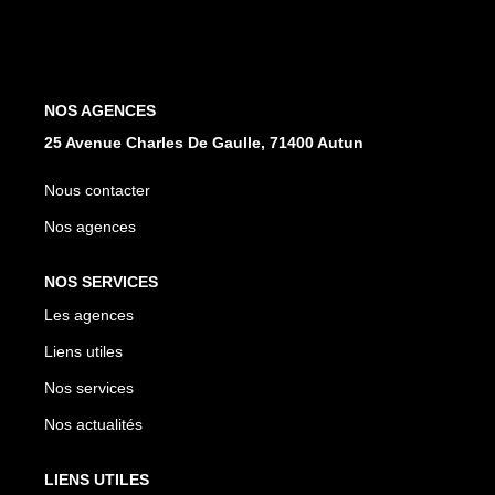
NOS AGENCES
Les Agences
NOS AGENCES
25 Avenue Charles De Gaulle, 71400 Autun
Nous Rejoindre
Nos Actualités
Nous contacter
Nos Témoignages
Nos agences
NOS SERVICES
CONTACT
Les agences
Liens utiles
MES ACCÈS
Nos services
Extranet Gestion
Nos actualités
Mon Compte Transaction
LIENS UTILES