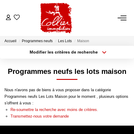
ACCUEIL
Accueil
Programmes neufs
Les Lots
Maison
NOS ANNONCES
Modifier les critères de recherche
Type de transaction
Localisation
Acheter
Localisation
A Vendre
Programmes neufs les lots maison
Type de bien
A Louer
Sélectionnez...
Surface min
Nous n'avons pas de biens à vous proposer dans la catégorie
Rayon
Budget max
NOS SERVICES
Programmes neufs Les Lots Maison pour le moment , plusieurs options
s'offrent à vous :
Plus de critères
Créer une alerte
Transaction
Re-soumettre la recherche avec moins de critères.
Transmettez-nous votre demande
Gestion Locative
Syndic