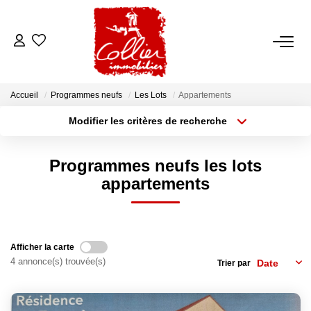
ACCUEIL
Accueil
Programmes neufs
Les Lots
Appartements
NOS ANNONCES
Modifier les critères de recherche
Type de transaction
Localisation
Acheter
Localisation
A Vendre
Programmes neufs les lots
Type de bien
A Louer
Sélectionnez...
Surface min
appartements
Rayon
Budget max
NOS SERVICES
Plus de critères
Créer une alerte
Afficher la carte
Transaction
4 annonce(s) trouvée(s)
Trier par
Gestion Locative
Syndic