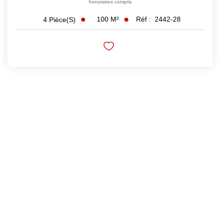
honoraires compris
100
M²
Réf :
2442-28
4
Pièce(s)