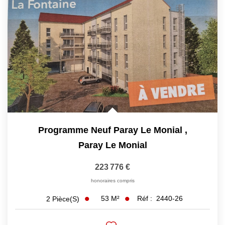
NOS AGENCES
Les Agences
Nous Rejoindre
Nos Actualités
Nos Témoignages
Programme Neuf Paray Le Monial
,
CONTACT
Paray Le Monial
MES ACCÈS
223 776 €
honoraires compris
Extranet Gestion
53
M²
Réf :
2440-26
2
Pièce(s)
Mon Compte Transaction