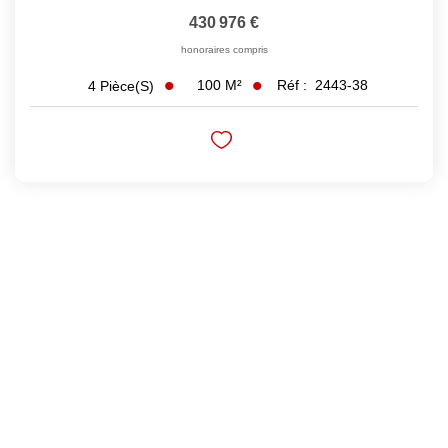
430 976 €
honoraires compris
100
M²
Réf :
2443-38
4
Pièce(s)