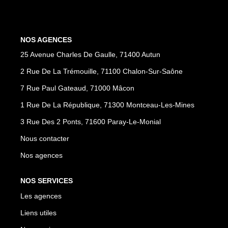
NOS AGENCES
NOS AGENCES
Les Agences
25 Avenue Charles De Gaulle, 71400 Autun
Nous Rejoindre
2 Rue De La Trémouille, 71100 Chalon-Sur-Saône
Nos Actualités
7 Rue Paul Gateaud, 71000 Mâcon
Nos Témoignages
1 Rue De La République, 71300 Montceau-Les-Mines
3 Rue Des 2 Ponts, 71600 Paray-Le-Monial
CONTACT
Nous contacter
Nos agences
MES ACCÈS
Extranet Gestion
NOS SERVICES
Mon Compte Transaction
Les agences
Liens utiles