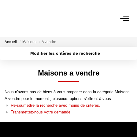
ACCUEIL
Accueil
Maisons
A vendre
NOS ANNONCES
Modifier les critères de recherche
A Vendre
Localisation
Type de transaction
Surface min
Maisons a vendre
A Louer
Type de bien
Rayon
Budget max
Nous n'avons pas de biens à vous proposer dans la catégorie Maisons
NOS SERVICES
Plus de critères
Créer une alerte
A vendre pour le moment , plusieurs options s'offrent à vous :
Re-soumettre la recherche avec moins de critères.
Transaction
Transmettez-nous votre demande
Gestion Locative
Syndic