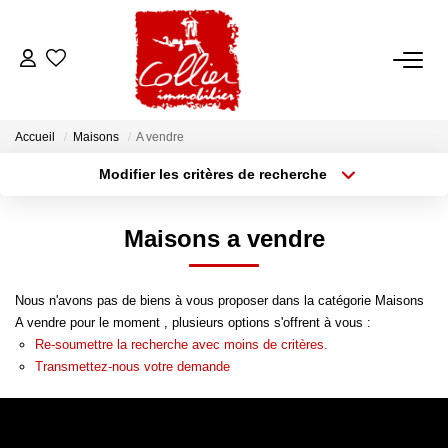
ACCUEIL
Accueil
Maisons
A vendre
NOS ANNONCES
Modifier les critères de recherche
Type de transaction
Localisation
Acheter
Localisation
A Vendre
Maisons a vendre
Type de bien
A Louer
Sélectionnez...
Surface min
Nous n'avons pas de biens à vous proposer dans la catégorie Maisons
Rayon
Budget max
NOS SERVICES
A vendre pour le moment , plusieurs options s'offrent à vous :
Re-soumettre la recherche avec moins de critères.
Plus de critères
Créer une alerte
Transaction
Transmettez-nous votre demande
Gestion Locative
Syndic