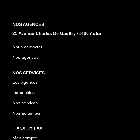
NOS AGENCES
NOS AGENCES
Les Agences
25 Avenue Charles De Gaulle, 71400 Autun
Nous Rejoindre
Nous contacter
Nos Actualités
Nos agences
Nos Témoignages
NOS SERVICES
Les agences
CONTACT
Liens utiles
MES ACCÈS
Nos services
Nos actualités
Extranet Gestion
Mon Compte Transaction
LIENS UTILES
Mon compte