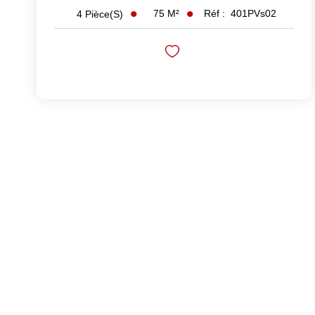
75
M²
Réf :
401PVs02
4
Pièce(s)