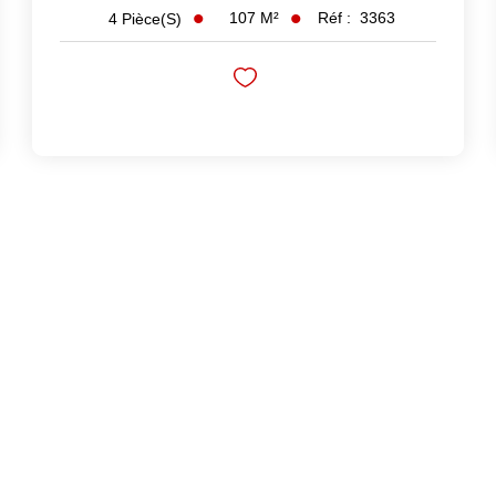
107
M²
Réf :
3363
4
Pièce(s)