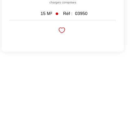
charges comprises
Réf :
03950
15
M²