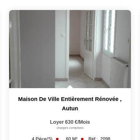
Maison De Ville Entièrement Rénovée
,
Autun
Loyer 630 €/mois
charges comprises
60
M²
Réf :
2098
4
Pièce(s)