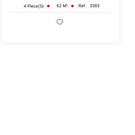
62
M²
Réf :
3383
4
Pièce(s)