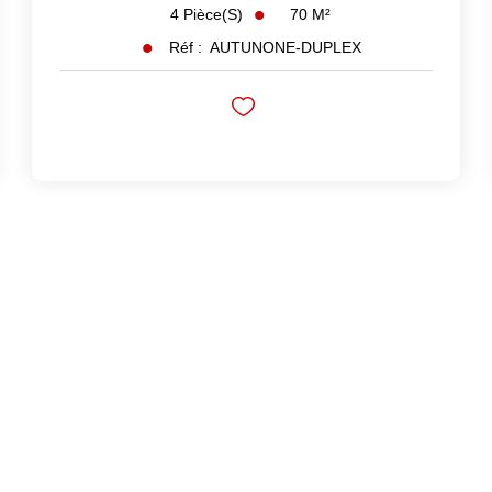
70
M²
4
Pièce(s)
Réf :
AUTUNONE-DUPLEX