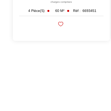
charges comprises
60
M²
Réf :
6693451
4
Pièce(s)