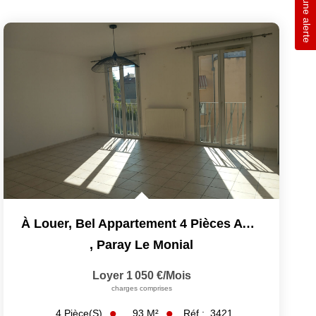
Créer une alerte
À Louer, Bel Appartement 4 Pièces Avec Terrasse, Balcon Et...
,
Paray Le Monial
Loyer 1 050 €/mois
charges comprises
93
M²
Réf :
3421
4
Pièce(s)