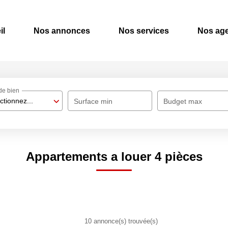
il
Nos annonces
Nos services
Nos ag
de bien
ctionnez...
Surface min
Budget max
Appartements a louer 4 pièces
10 annonce(s) trouvée(s)