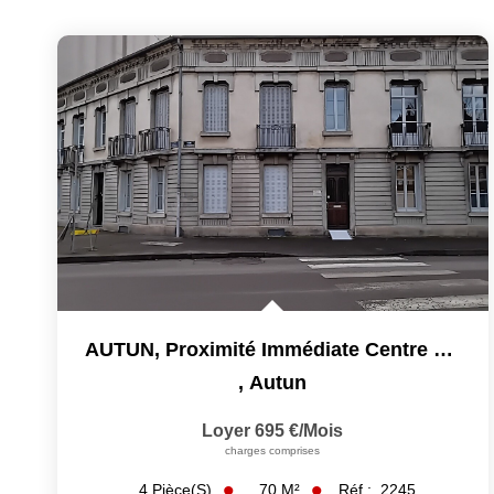
AUTUN, Proximité Immédiate Centre Ville
,
Autun
Loyer 695 €/mois
charges comprises
70
M²
Réf :
2245
4
Pièce(s)