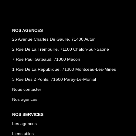
NOS AGENCES
Les Agences
NOS AGENCES
Nous Rejoindre
25 Avenue Charles De Gaulle, 71400 Autun
Nos Actualités
2 Rue De La Trémouille, 71100 Chalon-Sur-Saône
Nos Témoignages
7 Rue Paul Gateaud, 71000 Mâcon
1 Rue De La République, 71300 Montceau-Les-Mines
CONTACT
3 Rue Des 2 Ponts, 71600 Paray-Le-Monial
Nous contacter
MES ACCÈS
Nos agences
Extranet Gestion
NOS SERVICES
Mon Compte Transaction
Les agences
Liens utiles