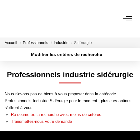
ACCUEIL
Accueil
Professionnels
Industrie
Sidérurgie
NOS ANNONCES
Modifier les critères de recherche
A Vendre
Localisation
Type de transaction
Surface min
Professionnels industrie sidérurgie
A Louer
Type de bien
Rayon
Budget max
Nous n'avons pas de biens à vous proposer dans la catégorie
NOS SERVICES
Plus de critères
Créer une alerte
Professionnels Industrie Sidérurgie pour le moment , plusieurs options
s'offrent à vous :
Transaction
Re-soumettre la recherche avec moins de critères.
Gestion Locative
Transmettez-nous votre demande
Syndic