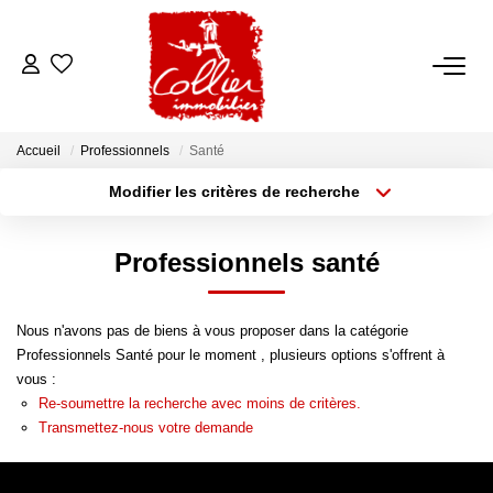
ACCUEIL
Accueil
Professionnels
Santé
NOS ANNONCES
Modifier les critères de recherche
Type de transaction
Localisation
Acheter
Localisation
A Vendre
Professionnels santé
Type de bien
A Louer
Sélectionnez...
Surface min
Nous n'avons pas de biens à vous proposer dans la catégorie
Rayon
Budget max
NOS SERVICES
Professionnels Santé pour le moment , plusieurs options s'offrent à
vous :
Plus de critères
Créer une alerte
Transaction
Re-soumettre la recherche avec moins de critères.
Transmettez-nous votre demande
Gestion Locative
Syndic