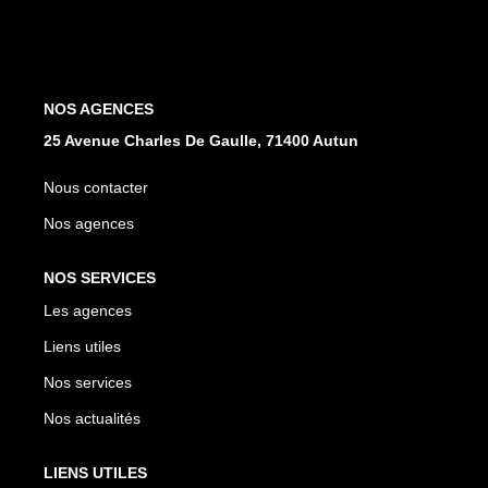
NOS AGENCES
Les Agences
NOS AGENCES
25 Avenue Charles De Gaulle, 71400 Autun
Nous Rejoindre
Nos Actualités
Nous contacter
Nos Témoignages
Nos agences
NOS SERVICES
CONTACT
Les agences
Liens utiles
MES ACCÈS
Nos services
Extranet Gestion
Nos actualités
Mon Compte Transaction
LIENS UTILES