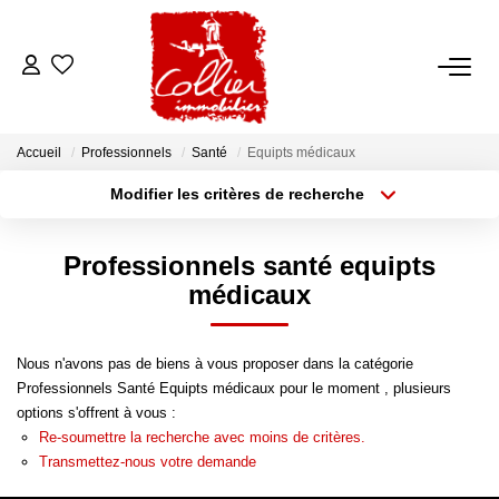
ACCUEIL
Accueil
Professionnels
Santé
Equipts médicaux
NOS ANNONCES
Modifier les critères de recherche
Type de transaction
Localisation
Acheter
Localisation
A Vendre
Professionnels santé equipts
Type de bien
A Louer
Sélectionnez...
Surface min
médicaux
Rayon
Budget max
NOS SERVICES
Nous n'avons pas de biens à vous proposer dans la catégorie
Professionnels Santé Equipts médicaux pour le moment , plusieurs
Plus de critères
Créer une alerte
Transaction
options s'offrent à vous :
Re-soumettre la recherche avec moins de critères.
Gestion Locative
Transmettez-nous votre demande
Syndic