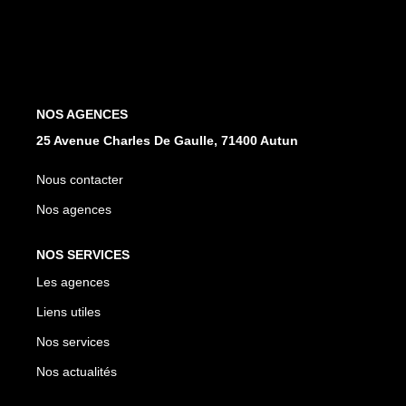
NOS AGENCES
Les Agences
NOS AGENCES
Nous Rejoindre
25 Avenue Charles De Gaulle, 71400 Autun
Nos Actualités
Nous contacter
Nos Témoignages
Nos agences
CONTACT
NOS SERVICES
Les agences
MES ACCÈS
Liens utiles
Nos services
Extranet Gestion
Nos actualités
Mon Compte Transaction