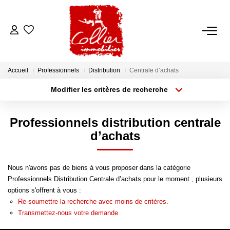
ACCUEIL
Accueil
Professionnels
Distribution
Centrale d’achats
NOS ANNONCES
Modifier les critères de recherche
Type de transaction
Localisation
Acheter
Localisation
A Vendre
Professionnels distribution centrale
Type de bien
A Louer
Sélectionnez...
Surface min
d’achats
Rayon
Budget max
NOS SERVICES
Nous n'avons pas de biens à vous proposer dans la catégorie
Professionnels Distribution Centrale d’achats pour le moment , plusieurs
Plus de critères
Créer une alerte
Transaction
options s'offrent à vous :
Re-soumettre la recherche avec moins de critères.
Gestion Locative
Transmettez-nous votre demande
Syndic