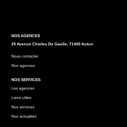
NOS AGENCES
Les Agences
NOS AGENCES
Nous Rejoindre
25 Avenue Charles De Gaulle, 71400 Autun
Nos Actualités
Nous contacter
Nos Témoignages
Nos agences
CONTACT
NOS SERVICES
Les agences
MES ACCÈS
Liens utiles
Nos services
Extranet Gestion
Nos actualités
Mon Compte Transaction