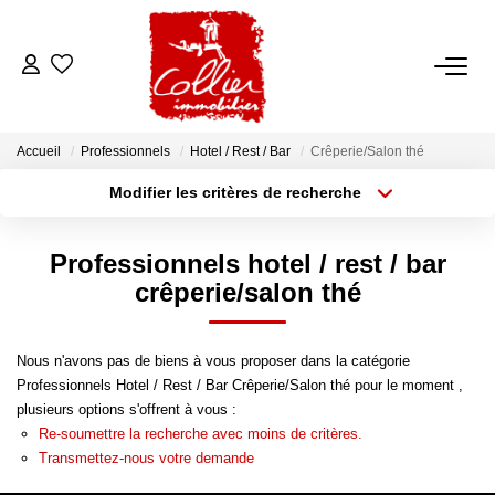
ACCUEIL
Accueil
Professionnels
Hotel / Rest / Bar
Crêperie/Salon thé
NOS ANNONCES
Modifier les critères de recherche
Type de transaction
Localisation
Acheter
Localisation
A Vendre
Professionnels hotel / rest / bar
Type de bien
A Louer
Sélectionnez...
Surface min
crêperie/salon thé
Rayon
Budget max
NOS SERVICES
Nous n'avons pas de biens à vous proposer dans la catégorie
Professionnels Hotel / Rest / Bar Crêperie/Salon thé pour le moment ,
Plus de critères
Créer une alerte
Transaction
plusieurs options s'offrent à vous :
Re-soumettre la recherche avec moins de critères.
Gestion Locative
Transmettez-nous votre demande
Syndic