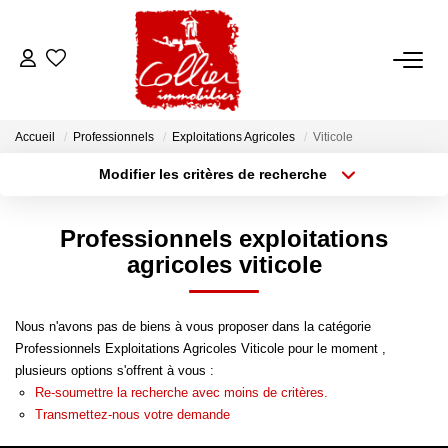
ACCUEIL
Accueil
Professionnels
Exploitations Agricoles
Viticole
NOS ANNONCES
Modifier les critères de recherche
Type de transaction
Localisation
Acheter
Localisation
A Vendre
Professionnels exploitations
Type de bien
A Louer
Sélectionnez...
Surface min
agricoles viticole
Rayon
Budget max
NOS SERVICES
Nous n'avons pas de biens à vous proposer dans la catégorie
Professionnels Exploitations Agricoles Viticole pour le moment ,
Plus de critères
Créer une alerte
Transaction
plusieurs options s'offrent à vous :
Re-soumettre la recherche avec moins de critères.
Gestion Locative
Transmettez-nous votre demande
Syndic