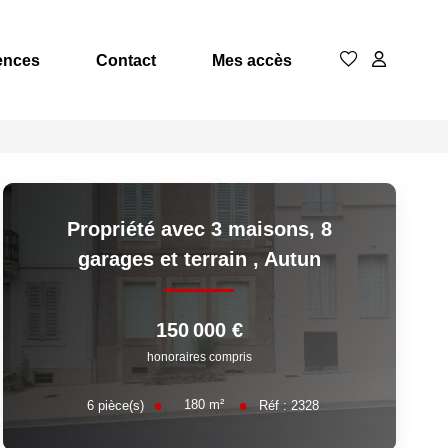
ences
Contact
Mes accès
Propriété avec 3 maisons, 8
garages et terrain
,
Autun
150 000 €
honoraires compris
180
m²
6
pièce(s)
Réf :
2328