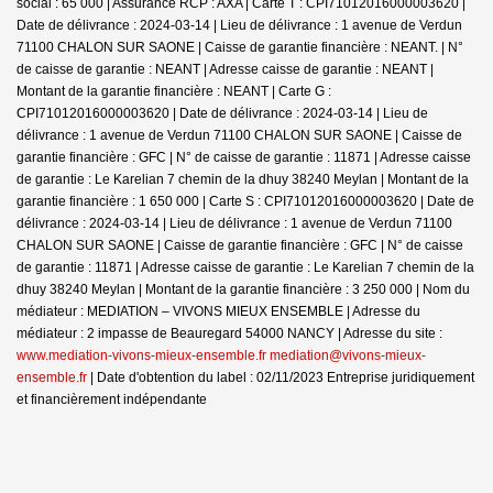
social : 65 000 | Assurance RCP : AXA |
Carte T : CPI71012016000003620 |
Date de délivrance : 2024-03-14 | Lieu de délivrance : 1 avenue de Verdun
71100 CHALON SUR SAONE | Caisse de garantie financière : NEANT. | N°
de caisse de garantie : NEANT | Adresse caisse de garantie : NEANT |
Montant de la garantie financière : NEANT | Carte G :
CPI71012016000003620 | Date de délivrance : 2024-03-14 | Lieu de
délivrance : 1 avenue de Verdun 71100 CHALON SUR SAONE | Caisse de
garantie financière : GFC | N° de caisse de garantie : 11871 | Adresse caisse
de garantie : Le Karelian 7 chemin de la dhuy 38240 Meylan | Montant de la
garantie financière : 1 650 000 | Carte S : CPI71012016000003620 | Date de
délivrance : 2024-03-14 | Lieu de délivrance : 1 avenue de Verdun 71100
CHALON SUR SAONE | Caisse de garantie financière : GFC | N° de caisse
de garantie : 11871 | Adresse caisse de garantie : Le Karelian 7 chemin de la
dhuy 38240 Meylan | Montant de la garantie financière : 3 250 000 | Nom du
médiateur : MEDIATION – VIVONS MIEUX ENSEMBLE | Adresse du
médiateur : 2 impasse de Beauregard 54000 NANCY | Adresse du site :
www.mediation-vivons-mieux-ensemble.fr mediation@vivons-mieux-
ensemble.fr
| Date d'obtention du label : 02/11/2023
Entreprise juridiquement
et financièrement indépendante