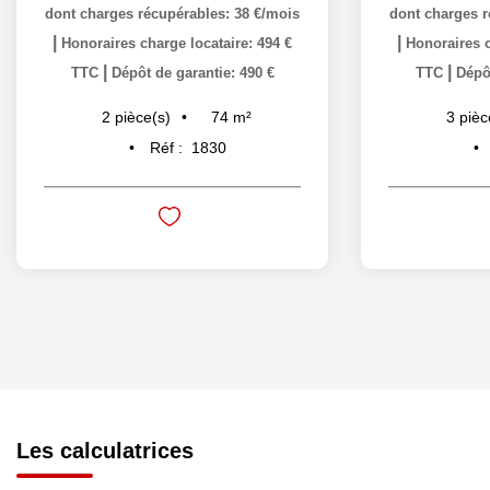
dont charges récupérables: 38 €/mois
dont charges r
|
|
Honoraires charge locataire: 494 €
Honoraires c
|
|
TTC
Dépôt de garantie: 490 €
TTC
Dépôt
74
m²
2
pièce(s)
3
pièc
Réf :
1830
Les calculatrices