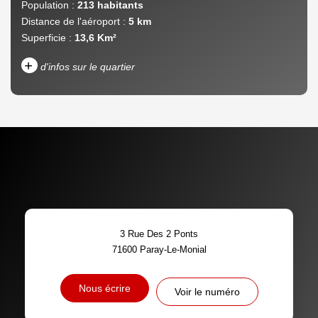
Population :
213 habitants
Distance de l'aéroport :
5 km
Superficie :
13,6 Km²
+
d'infos sur le quartier
DENSITÉ DE POPULATION
ENFANTS ET ADOLESCENTS
AGE MOYEN
REVENU MENSUEL PAR
MÉNAGE
TAUX DE PROPRIÉTAIRES
TAUX D'HABITATION
3 Rue Des 2 Ponts
TAXE FONCIÈRE
PART DES MÉNAGES SANS
71600
Paray-Le-Monial
VOITURE
DISTANCE DE L'AÉROPORT :
SUPERFICIE :
Nous écrire
Voir le numéro