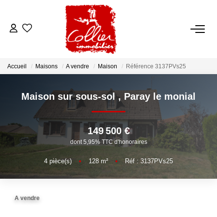
ACCUEIL
Accueil
Maisons
A vendre
Maison
Référence 3137PVs25
NOS ANNONCES
Maison sur sous-sol
,
Paray le monial
A Vendre
A Louer
149 500 €
dont 5,95% TTC d'honoraires
NOS SERVICES
4
pièce(s)
•
128
m²
•
Réf : 3137PVs25
Transaction
Gestion Locative
A vendre
Syndic