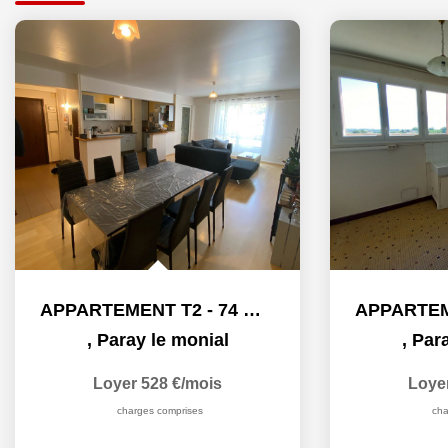
APPARTEMENT T2 - 74 M² - PARAY LE MONIAL
,
Paray le monial
,
Para
Loyer 528 €/mois
Loye
charges comprises
cha