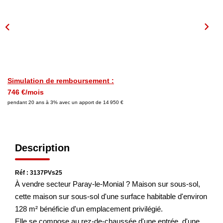
NOS AGENCES
Les Agences
Nous Rejoindre
Simulation de remboursement :
Nos Actualités
746 €/mois
Nos Témoignages
pendant 20 ans à 3% avec un apport de 14 950 €
CONTACT
Description
MES ACCÈS
Réf : 3137PVs25
À vendre secteur Paray-le-Monial ? Maison sur sous-sol,
Extranet Gestion
cette maison sur sous-sol d'une surface habitable d'environ
Mon Compte Transaction
128 m² bénéficie d'un emplacement privilégié.
Elle se compose au rez-de-chaussée d'une entrée, d'une