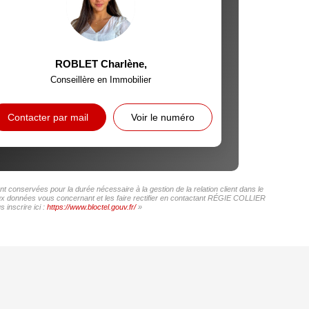
ROBLET Charlène
,
Conseillère en Immobilier
Contacter par mail
Voir le numéro
conservées pour la durée nécessaire à la gestion de la relation client dans le
 aux données vous concernant et les faire rectifier en contactant RÉGIE COLLIER
inscrire ici :
https://www.bloctel.gouv.fr/
»