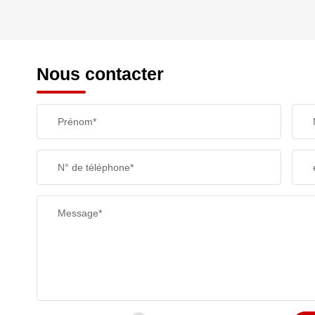
REVENU MENSUEL PAR MÉNAGE
Nous contacter
TAXE FONCIÈRE
Prénom*
SUPERFICIE :
N° de téléphone*
RESTAURANTS ET CAFÉS
Message*