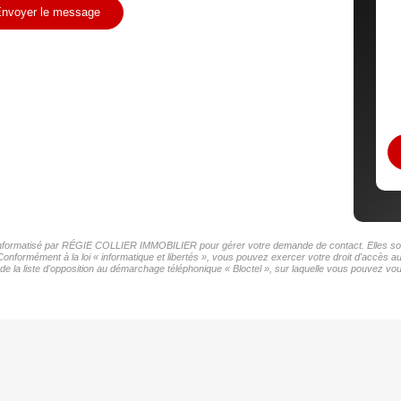
nvoyer le message
er informatisé par RÉGIE COLLIER IMMOBILIER pour gérer votre demande de contact. Elles sont 
 Conformément à la loi « informatique et libertés », vous pouvez exercer votre droit d'accès
la liste d'opposition au démarchage téléphonique « Bloctel », sur laquelle vous pouvez vous 