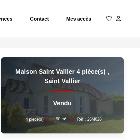
ences
Contact
Mes accès
Maison Saint Vallier 4 pièce(s)
,
Saint Vallier
Vendu
90
m²
4
pièce(s)
Réf :
26M028