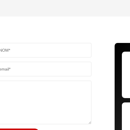
TAUX DE PROPRIÉTAIRES
TAUX D
PART DES MÉNAGES SANS VOITURE
DISTAN
NOM*
RÉSULTATS DES LYCÉES
ECOLES
email*
COMMERCES
MÉDEC