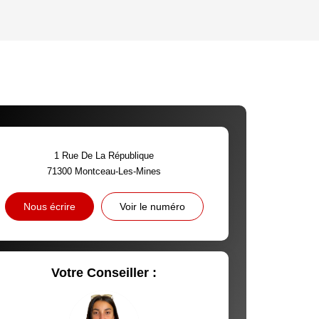
'HABITATION
CE DE L'AÉROPORT :
 ET CRÈCHES
1 Rue De La République
71300
Montceau-Les-Mines
INS
Nous écrire
Voir le numéro
Votre Conseiller :