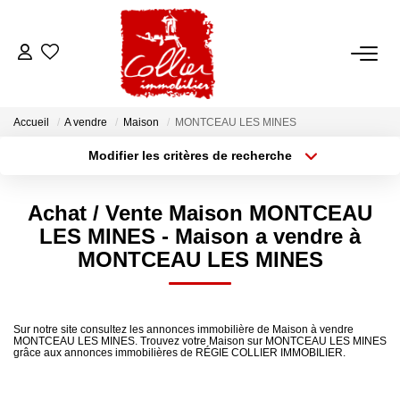
ACCUEIL
Accueil
A vendre
Maison
MONTCEAU LES MINES
NOS ANNONCES
Modifier les critères de recherche
Type de transaction
Localisation
Acheter
Localisation
A Vendre
Achat / Vente Maison MONTCEAU
Type de bien
A Louer
Sélectionnez...
Surface min
LES MINES - Maison a vendre à
MONTCEAU LES MINES
Rayon
Budget max
NOS SERVICES
Plus de critères
Créer une alerte
Transaction
Sur notre site consultez les annonces immobilière de Maison à vendre
MONTCEAU LES MINES. Trouvez votre Maison sur MONTCEAU LES MINES
Gestion Locative
grâce aux annonces immobilières de RÉGIE COLLIER IMMOBILIER.
Syndic