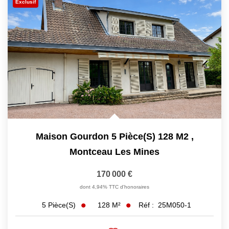
Exclusif
Maison Gourdon 5 Pièce(s) 128 M2
,
Montceau Les Mines
170 000 €
dont 4,94% TTC d'honoraires
128
M²
Réf :
25M050-1
5
Pièce(s)