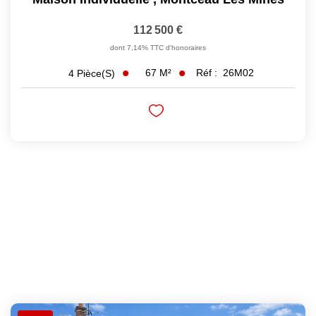
112 500 €
dont 7,14% TTC d'honoraires
67
M²
Réf :
26M02
4
Pièce(s)