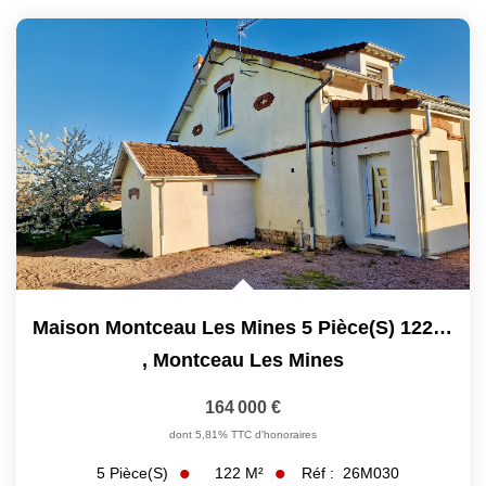
Maison Montceau Les Mines 5 Pièce(s) 122 M2
,
Montceau Les Mines
164 000 €
dont 5,81% TTC d'honoraires
122
M²
Réf :
26M030
5
Pièce(s)