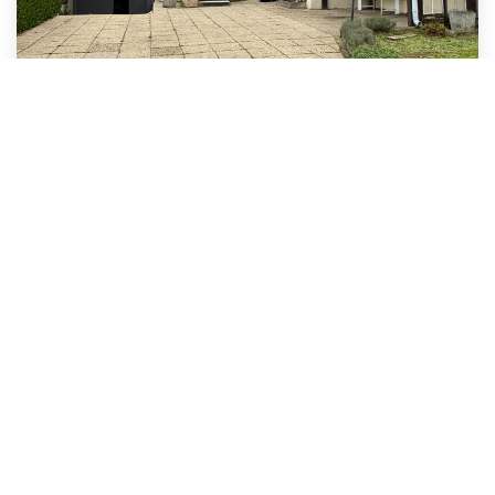
Maison Montceau Les Mines 3 Pièce(s) 81.93 M2
,
Montceau Les Mines
79 900 €
dont 6,68% TTC d'honoraires
82
M²
Réf :
25M062
3
Pièce(s)