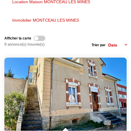
Location Maison MONTCEAU LES MINES
NOS AGENCES
Immobilier MONTCEAU LES MINES
Les Agences
Afficher la carte
Nous Rejoindre
9 annonce(s) trouvée(s)
Trier par
Nos Actualités
Nos Témoignages
CONTACT
MES ACCÈS
Extranet Gestion
Mon Compte Transaction