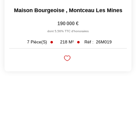
Maison Bourgeoise
,
Montceau Les Mines
190 000 €
dont 5,56% TTC d'honoraires
218
M²
Réf :
26M019
7
Pièce(s)