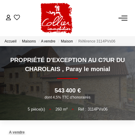
ACCUEIL
Accueil
Maisons
A vendre
Maison
Référence 3114PVs06
NOS ANNONCES
PROPRIÉTÉ D'EXCEPTION AU C?UR DU
A Vendre
CHAROLAIS
,
Paray le monial
A Louer
543 400 €
NOS SERVICES
dont 4,5% TTC d'honoraires
Transaction
5
pièce(s)
•
260
m²
•
Réf : 3114PVs06
Gestion Locative
Syndic
A vendre