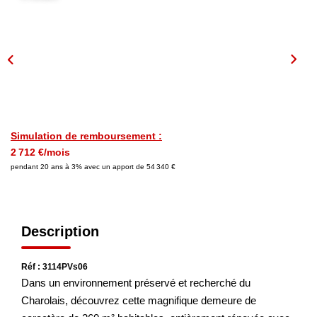
NOS AGENCES
Les Agences
Nous Rejoindre
Nos Actualités
Simulation de remboursement :
Nos Témoignages
2 712 €/mois
pendant 20 ans à 3% avec un apport de 54 340 €
CONTACT
Description
MES ACCÈS
Réf : 3114PVs06
Extranet Gestion
Dans un environnement préservé et recherché du
Mon Compte Transaction
Charolais, découvrez cette magnifique demeure de