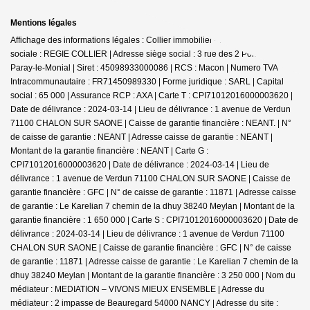
Mentions légales
Affichage des informations légales : Collier immobilier - Paray | Raison
sociale : REGIE COLLIER | Adresse siège social : 3 rue des 2 Ponts - 71600
Paray-le-Monial | Siret : 45098933000086 | RCS : Macon | Numero TVA
Intracommunautaire : FR71450989330 | Forme juridique : SARL | Capital
social : 65 000 | Assurance RCP : AXA |
Carte T : CPI71012016000003620 |
Date de délivrance : 2024-03-14 | Lieu de délivrance : 1 avenue de Verdun
71100 CHALON SUR SAONE | Caisse de garantie financière : NEANT. | N°
de caisse de garantie : NEANT | Adresse caisse de garantie : NEANT |
Montant de la garantie financière : NEANT | Carte G :
CPI71012016000003620 | Date de délivrance : 2024-03-14 | Lieu de
délivrance : 1 avenue de Verdun 71100 CHALON SUR SAONE | Caisse de
garantie financière : GFC | N° de caisse de garantie : 11871 | Adresse caisse
de garantie : Le Karelian 7 chemin de la dhuy 38240 Meylan | Montant de la
garantie financière : 1 650 000 | Carte S : CPI71012016000003620 | Date de
délivrance : 2024-03-14 | Lieu de délivrance : 1 avenue de Verdun 71100
CHALON SUR SAONE | Caisse de garantie financière : GFC | N° de caisse
de garantie : 11871 | Adresse caisse de garantie : Le Karelian 7 chemin de la
dhuy 38240 Meylan | Montant de la garantie financière : 3 250 000 | Nom du
médiateur : MEDIATION – VIVONS MIEUX ENSEMBLE | Adresse du
médiateur : 2 impasse de Beauregard 54000 NANCY | Adresse du site :