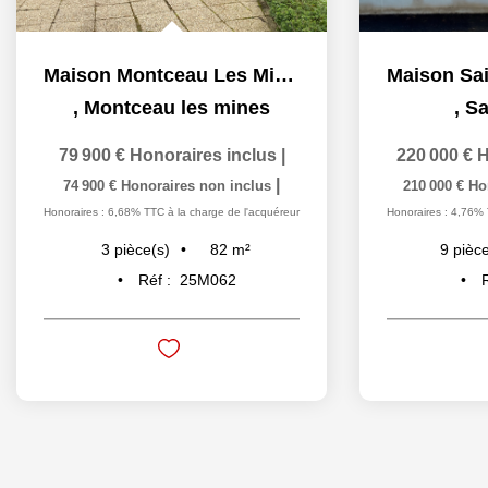
Maison Montceau Les Mines 3 pièce(s) 81.93 m2
,
Montceau les mines
,
Sa
79 900 €
Honoraires inclus
|
220 000 €
H
|
74 900 €
Honoraires non inclus
210 000 €
Ho
Honoraires : 6,68% TTC à la charge de l'acquéreur
Honoraires : 4,76% 
82
m²
3
pièce(s)
9
pièce
Réf :
25M062