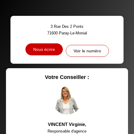
TAUX DE PROPRIÉTAIRES
TAUX D'HABITATION
3 Rue Des 2 Ponts
TAXE FONCIÈRE
PART DES MÉNAGES SANS
71600
Paray-Le-Monial
VOITURE
DISTANCE DE L'AÉROPORT :
SUPERFICIE :
Nous écrire
Voir le numéro
RÉSULTATS DES LYCÉES
ECOLES ET CRÈCHES
RESTAURANTS ET CAFÉS
COMMERCES
Votre Conseiller :
MÉDECINS
VINCENT Virginie
,
Responsable d'agence