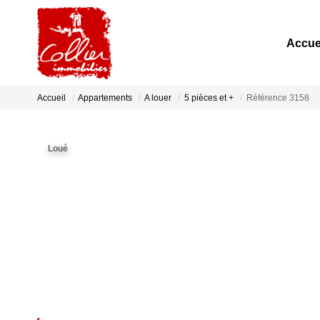
Accue
Accueil
Appartements
A louer
5 pièces et +
Référence 3158
Loué