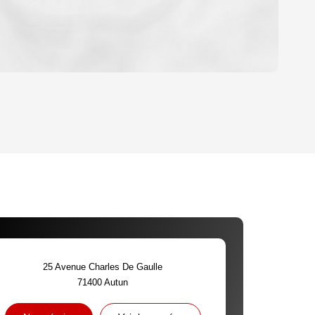
OYEN
'HABITATION
CE DE L'AÉROPORT :
 ET CRÈCHES
25 Avenue Charles De Gaulle
71400
Autun
INS