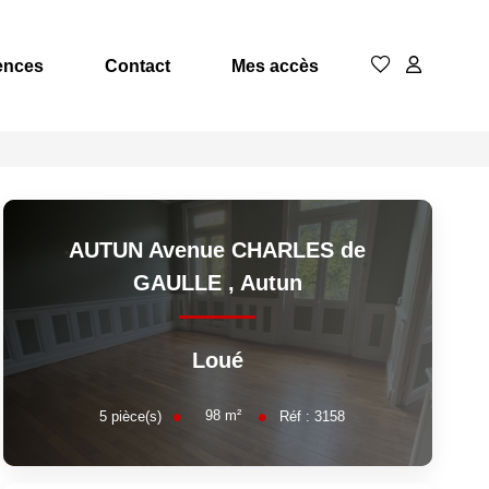
ences
Contact
Mes accès
AUTUN Avenue CHARLES de
GAULLE
,
Autun
Loué
98
m²
5
pièce(s)
Réf :
3158