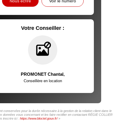
Nous écrire
Voir le numéro
Votre Conseiller :
PROMONET Chantal
,
Conseillère en location
conservées pour la durée nécessaire à la gestion de la relation client dans le
 aux données vous concernant et les faire rectifier en contactant RÉGIE COLLIER
inscrire ici :
https://www.bloctel.gouv.fr/
»