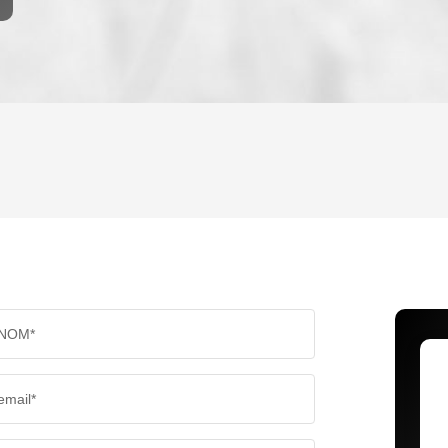
ENFANTS ET ADOLESCENTS
AGE M
TAUX DE PROPRIÉTAIRES
TAUX D
PART DES MÉNAGES SANS VOITURE
DISTAN
NOM*
RÉSULTATS DES LYCÉES
ECOLES
email*
COMMERCES
MÉDEC