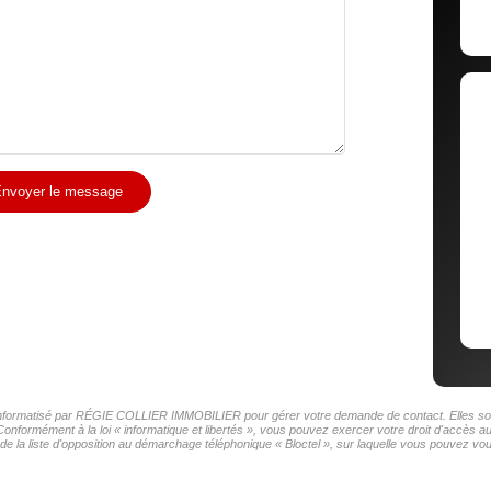
nvoyer le message
er informatisé par RÉGIE COLLIER IMMOBILIER pour gérer votre demande de contact. Elles sont 
 Conformément à la loi « informatique et libertés », vous pouvez exercer votre droit d'accès
la liste d'opposition au démarchage téléphonique « Bloctel », sur laquelle vous pouvez vous 