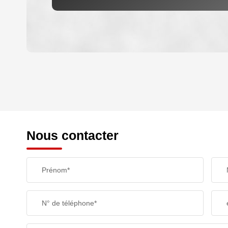
DENSITÉ DE POPULATION
REVENU MENSUEL PAR MÉNAGE
Nous contacter
TAXE FONCIÈRE
Prénom*
SUPERFICIE :
N° de téléphone*
RESTAURANTS ET CAFÉS