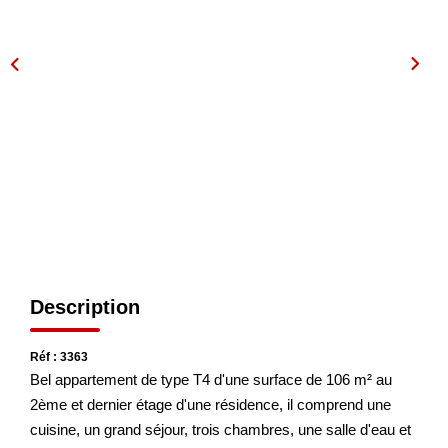
NOS AGENCES
Les Agences
Nous Rejoindre
Nos Actualités
Nos Témoignages
CONTACT
Description
MES ACCÈS
Réf : 3363
Extranet Gestion
Bel appartement de type T4 d'une surface de 106 m² au
2ème et dernier étage d'une résidence, il comprend une
Mon Compte Transaction
cuisine, un grand séjour, trois chambres, une salle d'eau et