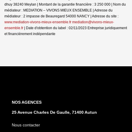
dhuy 38240 Meylan | Montant de la garantie financière : 3 250 000 | Nom du
médiateur : MEDIATION – VIVONS MIEUX ENSEMBLE | Adresse du
médiateur : 2 impasse de Beauregard 54000 NANCY | Adresse du site :
www.mediation-vivons-mieux-ensemble.fr mediation@vivons-mieux-
ensemble.fr
| Date d'obtention du label : 02/11/2023
Entreprise juridiquement
et financièrement indépendante
NOS AGENCES
25 Avenue Charles De Gaulle, 71400 Autun
Nous contacter