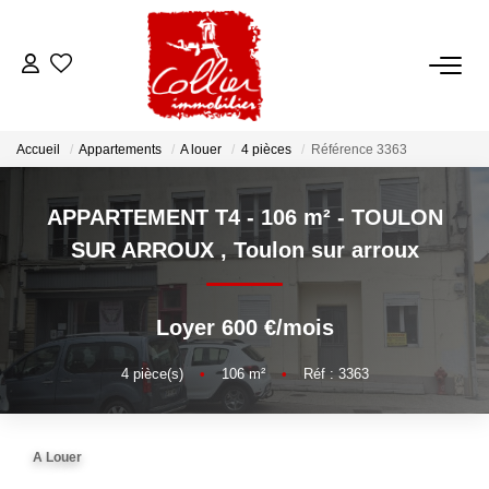
ACCUEIL
Accueil
Appartements
A louer
4 pièces
Référence 3363
NOS ANNONCES
APPARTEMENT T4 - 106 m² - TOULON
A Vendre
SUR ARROUX
,
Toulon sur arroux
A Louer
Loyer 600 €/mois
NOS SERVICES
4
pièce(s)
•
106
m²
•
Réf : 3363
Transaction
Gestion Locative
A Louer
Syndic