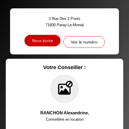
TAUX DE PROPRIÉTAIRES
TAUX D'HABITATION
3 Rue Des 2 Ponts
TAXE FONCIÈRE
PART DES MÉNAGES SANS
71600
Paray-Le-Monial
VOITURE
DISTANCE DE L'AÉROPORT :
SUPERFICIE :
Nous écrire
Voir le numéro
RÉSULTATS DES LYCÉES
ECOLES ET CRÈCHES
RESTAURANTS ET CAFÉS
COMMERCES
Votre Conseiller :
MÉDECINS
RANCHON Alexandrine
,
Conseillère en location