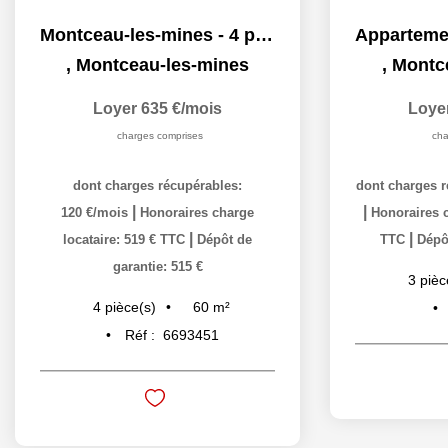
Montceau-les-mines - 4 pièce(s) - 60 m2
,
Montceau-les-mines
,
Montc
Loyer 635 €/mois
Loye
charges comprises
cha
dont charges récupérables:
dont charges r
|
|
120 €/mois
Honoraires charge
Honoraires c
|
|
locataire: 519 € TTC
Dépôt de
TTC
Dépôt
garantie: 515 €
3
pièc
60
m²
4
pièce(s)
Réf :
6693451