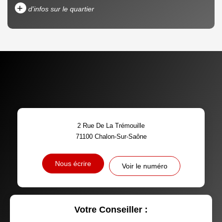
+
d'infos sur le quartier
DENSITÉ DE POPULATION
ENFANTS ET ADOLESCENTS
AGE MOYEN
REVENU MENSUEL PAR
MÉNAGE
TAUX DE PROPRIÉTAIRES
TAUX D'HABITATION
2 Rue De La Trémouille
TAXE FONCIÈRE
PART DES MÉNAGES SANS
71100
Chalon-Sur-Saône
VOITURE
DISTANCE DE L'AÉROPORT :
SUPERFICIE :
Nous écrire
Voir le numéro
RÉSULTATS DES LYCÉES
ECOLES ET CRÈCHES
RESTAURANTS ET CAFÉS
COMMERCES
Votre Conseiller :