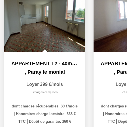
APPARTEMENT T2 - 40m² - PARAY LE MONIAL
,
Paray le monial
,
Para
Loyer 399 €/mois
Loye
charges comprises
cha
dont charges récupérables: 39 €/mois
dont charges r
|
|
Honoraires charge locataire: 363 €
Honoraires c
|
|
TTC
Dépôt de garantie: 360 €
TTC
Dépôt