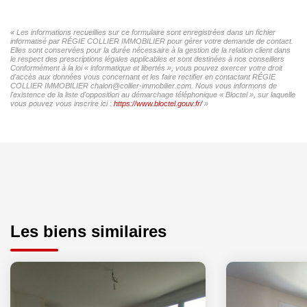
« Les informations recueillies sur ce formulaire sont enregistrées dans un fichier
informatisé par RÉGIE COLLIER IMMOBILIER pour gérer votre demande de contact.
Elles sont conservées pour la durée nécessaire à la gestion de la relation client dans
le respect des prescriptions légales applicables et sont destinées à nos conseillers
Conformément à la loi « informatique et libertés », vous pouvez exercer votre droit
d'accès aux données vous concernant et les faire rectifier en contactant RÉGIE
COLLIER IMMOBILIER chalon@collier-immobilier.com. Nous vous informons de
l'existence de la liste d'opposition au démarchage téléphonique « Bloctel », sur laquelle
vous pouvez vous inscrire ici :
https://www.bloctel.gouv.fr/
»
Les biens similaires