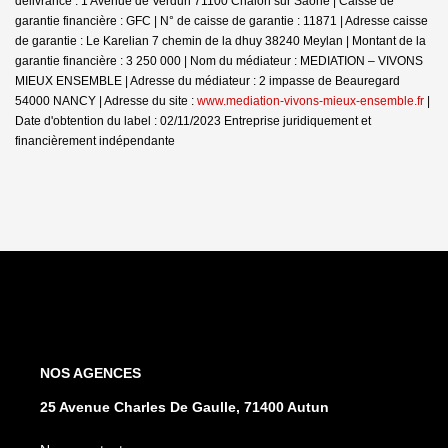
délivrance : 1 Avenue de Verdun 71100 Chalon sur Saône | Caisse de
garantie financière : GFC | N° de caisse de garantie : 11871 | Adresse caisse
de garantie : Le Karelian 7 chemin de la dhuy 38240 Meylan | Montant de la
garantie financière : 3 250 000 | Nom du médiateur : MEDIATION – VIVONS
MIEUX ENSEMBLE | Adresse du médiateur : 2 impasse de Beauregard
54000 NANCY | Adresse du site :
www.mediation-vivons-mieux-ensemble.fr
|
Date d'obtention du label : 02/11/2023
Entreprise juridiquement et
financièrement indépendante
NOS AGENCES
25 Avenue Charles De Gaulle, 71400 Autun