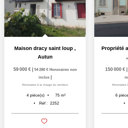
Maison dracy saint loup
,
Autun
59 000 €
|
150 000 €
54 280 €
Honoraires non
|
inclus
n
Honoraires à la charge du vendeur
Honoraires 
75
m²
4
pièce(s)
6
pièce
Réf :
2252