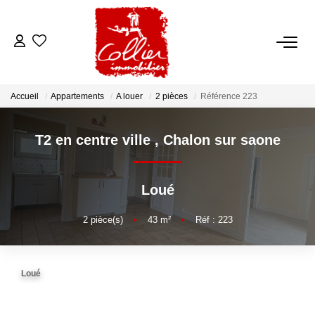
ACCUEIL
Accueil
Appartements
A louer
2 pièces
Référence 223
NOS ANNONCES
T2 en centre ville
,
Chalon sur saone
A Vendre
A Louer
Loué
NOS SERVICES
2
pièce(s)
•
43
m²
•
Réf : 223
Transaction
Loué
Gestion Locative
Syndic