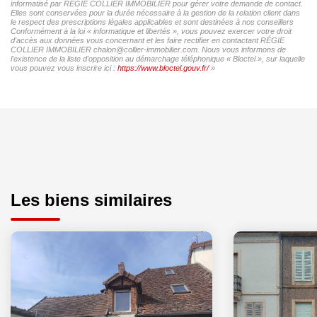
informatisé par RÉGIE COLLIER IMMOBILIER pour gérer votre demande de contact.
Elles sont conservées pour la durée nécessaire à la gestion de la relation client dans
le respect des prescriptions légales applicables et sont destinées à nos conseillers
Conformément à la loi « informatique et libertés », vous pouvez exercer votre droit
d'accès aux données vous concernant et les faire rectifier en contactant RÉGIE
COLLIER IMMOBILIER chalon@collier-immobilier.com. Nous vous informons de
l'existence de la liste d'opposition au démarchage téléphonique « Bloctel », sur laquelle
vous pouvez vous inscrire ici :
https://www.bloctel.gouv.fr/
»
Les biens similaires