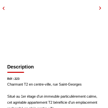
NOS AGENCES
Les Agences
Nous Rejoindre
Nos Actualités
Nos Témoignages
CONTACT
Description
Réf : 223
MES ACCÈS
Charmant T2 en centre-ville, rue Saint-Georges
Extranet Gestion
Situé au 1er étage d'un immeuble particulièrement calme,
Mon Compte Transaction
cet agréable appartement T2 bénéficie d'un emplacement