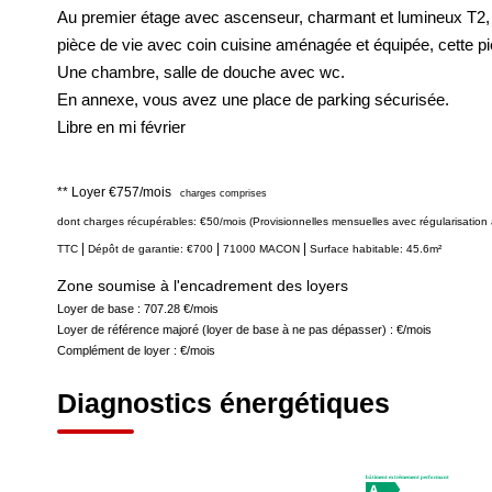
Au premier étage avec ascenseur, charmant et lumineux T2, 
pièce de vie avec coin cuisine aménagée et équipée, cette pi
Une chambre, salle de douche avec wc.
En annexe, vous avez une place de parking sécurisée.
Libre en mi février
**
Loyer €757/mois
charges comprises
dont charges récupérables: €50/mois (Provisionnelles mensuelles avec régularisation 
|
|
|
TTC
Dépôt de garantie: €700
71000 MACON
Surface habitable: 45.6m²
Zone soumise à l'encadrement des loyers
Loyer de base :
707.28
€/mois
Loyer de référence majoré (loyer de base à ne pas dépasser) :
€/mois
Complément de loyer :
€/mois
Diagnostics énergétiques