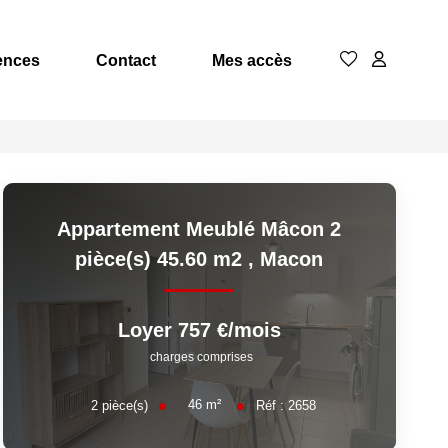
ences
Contact
Mes accès
Appartement Meublé Mâcon 2
pièce(s) 45.60 m2
,
Macon
Loyer 757 €/mois
charges comprises
46
m²
2
pièce(s)
Réf :
2658