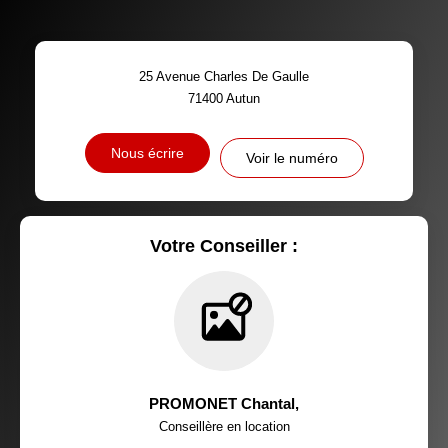
TAUX DE PROPRIÉTAIRES
TAUX D'HABITATION
25 Avenue Charles De Gaulle
TAXE FONCIÈRE
PART DES MÉNAGES SANS
71400
Autun
VOITURE
DISTANCE DE L'AÉROPORT :
SUPERFICIE :
Nous écrire
Voir le numéro
RÉSULTATS DES LYCÉES
ECOLES ET CRÈCHES
RESTAURANTS ET CAFÉS
COMMERCES
Votre Conseiller :
MÉDECINS
PROMONET Chantal
,
Conseillère en location