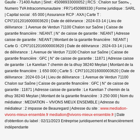
Gaulle - 71400 Autun | Siret : 45098933000052 | RCS : Chalon sur Saone |
Numero TVA Intracommunautaire : FR71450989330 | Forme juridique : SARL
| Capital social : 65 000 | Assurance RCP : AXA |
Carte T :
CPI71012016000003620 | Date de délivrance : 2024-03-14 | Lieu de
délivrance : 1 Avenue de Verdun 71100 Chalon sur Saône | Caisse de
garantie financière : NEANT. | N° de caisse de garantie : NEANT | Adresse
caisse de garantie : NEANT | Montant de la garantie financière : NEANT |
Carte G : CPI71012016000003620 | Date de délivrance : 2024-03-14 | Lieu
de délivrance : 1 Avenue de Verdun 71100 Chalon sur Saône | Caisse de
garantie financière : GFC | N° de caisse de garantie : 11871 | Adresse caisse
de garantie : Le Karelian 7 chemin de la dhuy 38240 Meylan | Montant de la
garantie financière : 1 650 000 | Carte S : CPI71012016000003620 | Date de
délivrance : 2024-03-14 | Lieu de délivrance : 1 Avenue de Verdun 71100
Chalon sur Saône | Caisse de garantie financière : GFC | N° de caisse de
garantie : 11871 | Adresse caisse de garantie : Le Karelian 7 chemin de la
dhuy 38240 Meylan | Montant de la garantie financière : 3 250 000 | Nom du
médiateur : MEDIATION – VIVONS MIEUX ENSEMBLE | Adresse du
médiateur : 2 impasse de Beauregard | Adresse du site :
www.mediation-
vivons-mieux-ensemble.fr mediation@vivons-mieux-ensemble.fr
| Date
d'obtention du label : 02/11/2023
Entreprise juridiquement et financièrement
indépendante