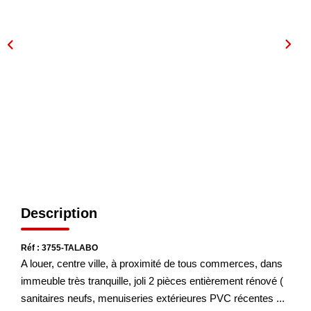
NOS AGENCES
Les Agences
Nous Rejoindre
Nos Actualités
Nos Témoignages
CONTACT
Description
MES ACCÈS
Réf : 3755-TALABO
Extranet Gestion
A louer, centre ville, à proximité de tous commerces, dans
immeuble très tranquille, joli 2 pièces entièrement rénové (
Mon Compte Transaction
sanitaires neufs, menuiseries extérieures PVC récentes ...