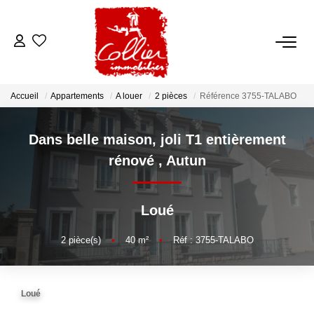
ACCUEIL
Accueil
Appartements
A louer
2 pièces
Référence 3755-TALABO
NOS ANNONCES
Dans belle maison, joli T1 entièrement
A Vendre
rénové
,
Autun
A Louer
Loué
NOS SERVICES
2
pièce(s)
•
40
m²
•
Réf : 3755-TALABO
Transaction
Gestion Locative
Loué
Syndic