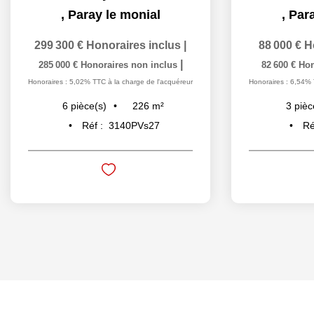
,
Paray le monial
,
Para
299 300 €
Honoraires inclus
|
88 000 €
H
|
285 000 €
Honoraires non inclus
82 600 €
Hon
Honoraires : 5,02% TTC à la charge de l'acquéreur
Honoraires : 6,54% 
226
m²
6
pièce(s)
3
pièc
Réf :
3140PVs27
Ré