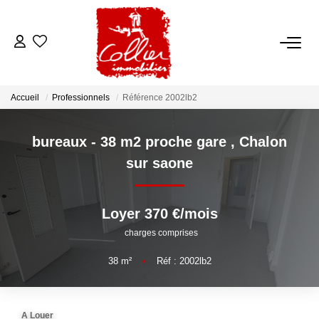
ACCUEIL
Accueil
Professionnels
Référence 2002lb2
NOS ANNONCES
bureaux - 38 m2 proche gare
,
Chalon
A Vendre
sur saone
A Louer
Loyer 370 €/mois
NOS SERVICES
charges comprises
Transaction
38
m²
•
Réf : 2002lb2
Gestion Locative
Syndic
A Louer