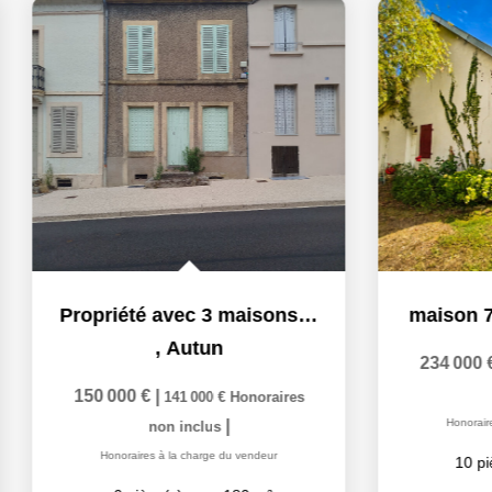
Propriété avec 3 maisons, 8 garages et terrain
maison 7 
,
Autun
234 000 €
n
150 000 €
|
141 000 €
Honoraires
|
Honoraires 
non inclus
Honoraires à la charge du vendeur
10
pièc