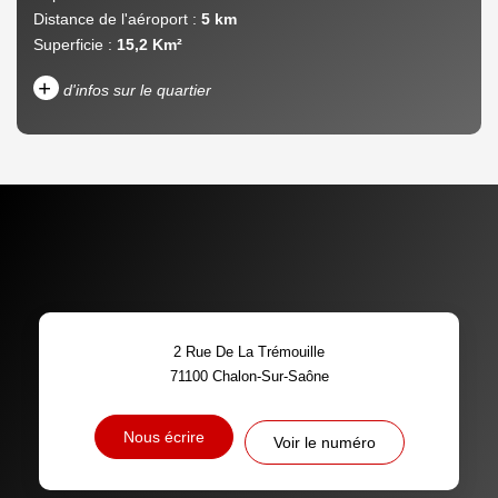
Distance de l'aéroport :
5 km
Superficie :
15,2 Km²
+
d'infos sur le quartier
DENSITÉ DE POPULATION
ENFANTS ET ADOLESCENTS
AGE MOYEN
REVENU MENSUEL PAR
MÉNAGE
TAUX DE PROPRIÉTAIRES
TAUX D'HABITATION
2 Rue De La Trémouille
TAXE FONCIÈRE
PART DES MÉNAGES SANS
71100
Chalon-Sur-Saône
VOITURE
DISTANCE DE L'AÉROPORT :
SUPERFICIE :
Nous écrire
Voir le numéro
RÉSULTATS DES LYCÉES
ECOLES ET CRÈCHES