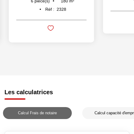
180
m²
6
pièce(s)
Réf :
2328
Les calculatrices
Calcul Frais de notaire
Calcul capacité d'empr