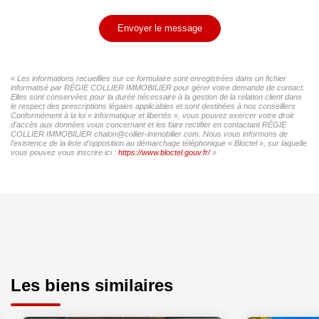
Envoyer le message
« Les informations recueillies sur ce formulaire sont enregistrées dans un fichier
informatisé par RÉGIE COLLIER IMMOBILIER pour gérer votre demande de contact.
Elles sont conservées pour la durée nécessaire à la gestion de la relation client dans
le respect des prescriptions légales applicables et sont destinées à nos conseillers
Conformément à la loi « informatique et libertés », vous pouvez exercer votre droit
d'accès aux données vous concernant et les faire rectifier en contactant RÉGIE
COLLIER IMMOBILIER chalon@collier-immobilier.com. Nous vous informons de
l'existence de la liste d'opposition au démarchage téléphonique « Bloctel », sur laquelle
vous pouvez vous inscrire ici :
https://www.bloctel.gouv.fr/
»
Les biens similaires