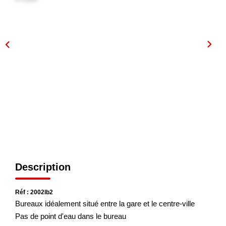
NOS AGENCES
Les Agences
Nous Rejoindre
Nos Actualités
Nos Témoignages
CONTACT
Description
MES ACCÈS
Extranet Gestion
Réf : 2002lb2
Bureaux idéalement situé entre la gare et le centre-ville
Mon Compte Transaction
Pas de point d'eau dans le bureau