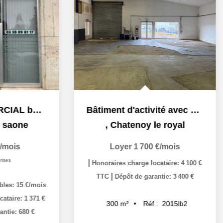
Bâtiment d'activité avec atelier et bureaux
,
Chatenoy le royal
,
Chal
Loyer 1 700 €/mois
Loyer
cha
|
Honoraires charge locataire: 4 100 €
|
TTC
Dépôt de garantie: 3 400 €
dont charges r
|
Honoraires ch
Réf :
2015lb2
300
m²
|
TTC
Dépôt