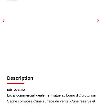
NOS AGENCES
Les Agences
Nous Rejoindre
Nos Actualités
Nos Témoignages
CONTACT
Description
MES ACCÈS
Extranet Gestion
Réf : 2001lb2
Local commercial idéalement situé au bourg d'Ouroux sur
Mon Compte Transaction
Saône composé d'une surface de vente, d'une réserve et