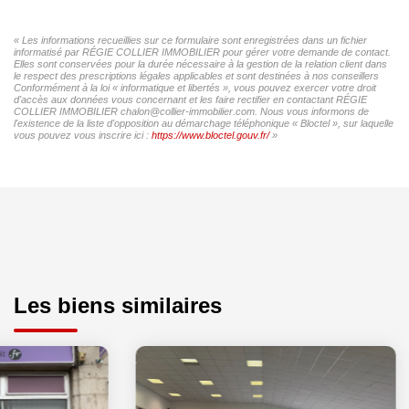
« Les informations recueillies sur ce formulaire sont enregistrées dans un fichier
informatisé par RÉGIE COLLIER IMMOBILIER pour gérer votre demande de contact.
Elles sont conservées pour la durée nécessaire à la gestion de la relation client dans
le respect des prescriptions légales applicables et sont destinées à nos conseillers
Conformément à la loi « informatique et libertés », vous pouvez exercer votre droit
d'accès aux données vous concernant et les faire rectifier en contactant RÉGIE
COLLIER IMMOBILIER chalon@collier-immobilier.com. Nous vous informons de
l'existence de la liste d'opposition au démarchage téléphonique « Bloctel », sur laquelle
vous pouvez vous inscrire ici :
https://www.bloctel.gouv.fr/
»
Les biens similaires