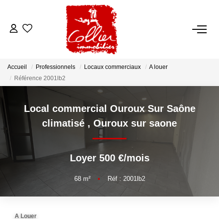
ACCUEIL
Accueil
Professionnels
Locaux commerciaux
A louer
NOS ANNONCES
Référence 2001lb2
A Vendre
Local commercial Ouroux Sur Saône
A Louer
climatisé
,
Ouroux sur saone
NOS SERVICES
Loyer 500 €/mois
Transaction
68
m²
•
Réf : 2001lb2
Gestion Locative
Syndic
A Louer