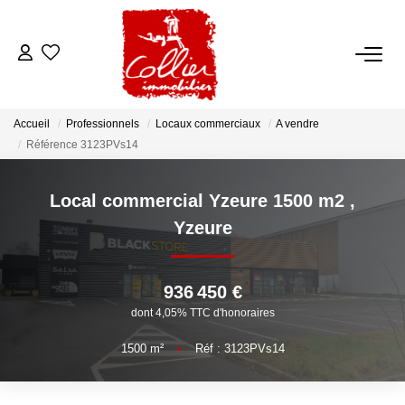
ACCUEIL
Accueil
Professionnels
Locaux commerciaux
A vendre
NOS ANNONCES
Référence 3123PVs14
A Vendre
Local commercial Yzeure 1500 m2
,
A Louer
Yzeure
NOS SERVICES
936 450 €
dont 4,05% TTC d'honoraires
Transaction
1500
m²
•
Réf : 3123PVs14
Gestion Locative
Syndic