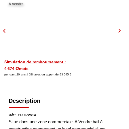
A vendre
NOS AGENCES
Les Agences
Nous Rejoindre
Nos Actualités
Nos Témoignages
Simulation de remboursement :
4 674 €/mois
pendant 20 ans à 3% avec un apport de 93 645 €
CONTACT
MES ACCÈS
Description
Extranet Gestion
Réf : 3123PVs14
Mon Compte Transaction
Situé dans une zone commerciale. A Vendre bail à
construction comprenant un local commercial d'une