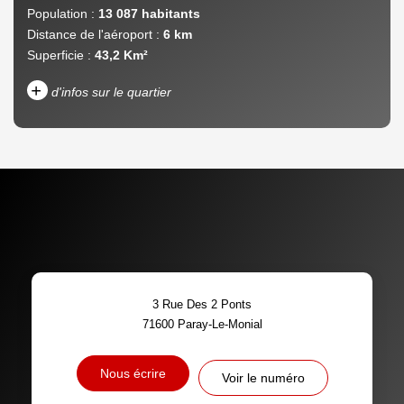
Population :
13 087 habitants
Distance de l'aéroport :
6 km
Superficie :
43,2 Km²
+
d'infos sur le quartier
DENSITÉ DE POPULATION
ENFANTS ET ADOLESCENTS
AGE MOYEN
REVENU MENSUEL PAR
MÉNAGE
TAUX DE PROPRIÉTAIRES
TAUX D'HABITATION
3 Rue Des 2 Ponts
TAXE FONCIÈRE
PART DES MÉNAGES SANS
71600
Paray-Le-Monial
VOITURE
DISTANCE DE L'AÉROPORT :
SUPERFICIE :
Nous écrire
Voir le numéro