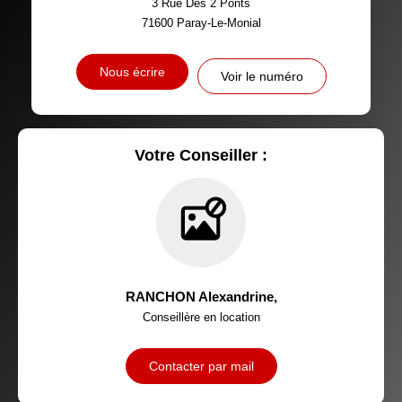
3 Rue Des 2 Ponts
TAXE FONCIÈRE
PART DES MÉNAGES SANS
71600
Paray-Le-Monial
VOITURE
DISTANCE DE L'AÉROPORT :
SUPERFICIE :
Nous écrire
Voir le numéro
RÉSULTATS DES LYCÉES
ECOLES ET CRÈCHES
RESTAURANTS ET CAFÉS
COMMERCES
Votre Conseiller :
MÉDECINS
RANCHON Alexandrine
,
Conseillère en location
Contacter par mail