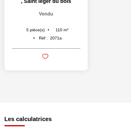
,
Saint leger du bois
Vendu
110
m²
5
pièce(s)
Réf :
2071a
Les calculatrices