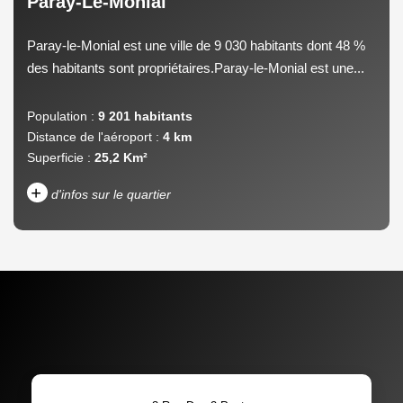
Paray-Le-Monial
Paray-le-Monial est une ville de 9 030 habitants dont 48 %
des habitants sont propriétaires.Paray-le-Monial est une...
Population :
9 201 habitants
Distance de l'aéroport :
4 km
Superficie :
25,2 Km²
+
d'infos sur le quartier
DENSITÉ DE POPULATION
ENFANTS ET ADOLESCENTS
AGE MOYEN
REVENU MENSUEL PAR
MÉNAGE
TAUX DE PROPRIÉTAIRES
TAUX D'HABITATION