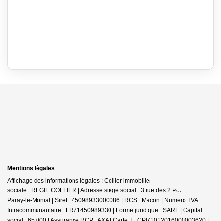
Mentions légales
Affichage des informations légales : Collier immobilier - Paray | Raison
sociale : REGIE COLLIER | Adresse siège social : 3 rue des 2 Ponts - 71600
Paray-le-Monial | Siret : 45098933000086 | RCS : Macon | Numero TVA
Intracommunautaire : FR71450989330 | Forme juridique : SARL | Capital
social : 65 000 | Assurance RCP : AXA |
Carte T : CPI71012016000003620 |