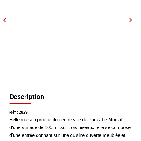
NOS AGENCES
Les Agences
Nous Rejoindre
Nos Actualités
Nos Témoignages
CONTACT
Description
MES ACCÈS
Réf : 2829
Extranet Gestion
Belle maison proche du centre ville de Paray Le Monial
d'une surface de 105 m² sur trois niveaux, elle se compose
Mon Compte Transaction
d'une entrée donnant sur une cuisine ouverte meublée et