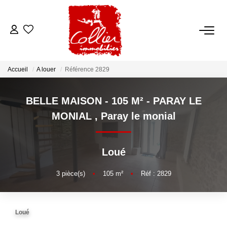
ACCUEIL
Accueil
A louer
Référence 2829
NOS ANNONCES
BELLE MAISON - 105 M² - PARAY LE
A Vendre
MONIAL
,
Paray le monial
A Louer
Loué
NOS SERVICES
3
pièce(s)
•
105
m²
•
Réf : 2829
Transaction
Gestion Locative
Loué
Syndic