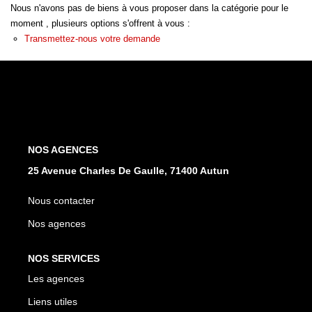
Nous n'avons pas de biens à vous proposer dans la catégorie pour le
moment , plusieurs options s'offrent à vous :
NOS AGENCES
Transmettez-nous votre demande
Les Agences
Nous Rejoindre
Nos Actualités
Nos Témoignages
NOS AGENCES
25 Avenue Charles De Gaulle, 71400 Autun
CONTACT
Nous contacter
Nos agences
MES ACCÈS
NOS SERVICES
Extranet Gestion
Les agences
Mon Compte Transaction
Liens utiles