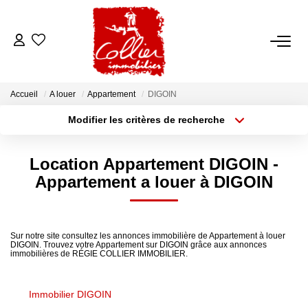
ACCUEIL
Accueil
A louer
Appartement
DIGOIN
NOS ANNONCES
Modifier les critères de recherche
Type de transaction
Localisation
Acheter
Localisation
A Vendre
Location Appartement DIGOIN -
Type de bien
A Louer
Sélectionnez...
Surface min
Appartement a louer à DIGOIN
Rayon
Budget max
NOS SERVICES
Sur notre site consultez les annonces immobilière de Appartement à louer
Plus de critères
Créer une alerte
DIGOIN. Trouvez votre Appartement sur DIGOIN grâce aux annonces
Transaction
immobilières de RÉGIE COLLIER IMMOBILIER.
Gestion Locative
Syndic
Immobilier DIGOIN