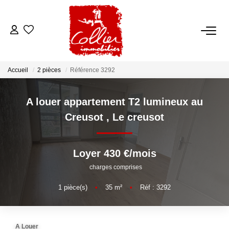
ACCUEIL
Accueil
2 pièces
Référence 3292
NOS ANNONCES
A louer appartement T2 lumineux au
A Vendre
Creusot
,
Le creusot
A Louer
Loyer 430 €/mois
NOS SERVICES
charges comprises
Transaction
1
pièce(s)
•
35
m²
•
Réf : 3292
Gestion Locative
Syndic
A Louer