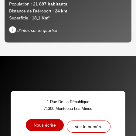
Population :
21 887 habitants
Distance de l'aéroport :
24 km
Superficie :
18,1 Km²
+
d'infos sur le quartier
DENSITÉ DE POPULATION
ENFANTS ET ADOLESCENTS
AGE MOYEN
REVENU MENSUEL PAR
MÉNAGE
TAUX DE PROPRIÉTAIRES
TAUX D'HABITATION
1 Rue De La République
TAXE FONCIÈRE
PART DES MÉNAGES SANS
71300
Montceau-Les-Mines
VOITURE
DISTANCE DE L'AÉROPORT :
SUPERFICIE :
Nous écrire
Voir le numéro