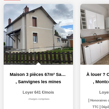
Maison 3 pièces 67m² Sanvignes les Mines
,
Sanvignes les mines
,
Montc
Loyer 641 €/mois
Loye
charges comprises
|
Honoraires c
|
TTC
Dépôt