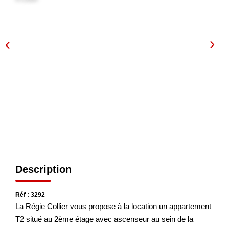
NOS AGENCES
Les Agences
Nous Rejoindre
Nos Actualités
Nos Témoignages
CONTACT
Description
MES ACCÈS
Extranet Gestion
Réf : 3292
La Régie Collier vous propose à la location un appartement
Mon Compte Transaction
T2 situé au 2ème étage avec ascenseur au sein de la