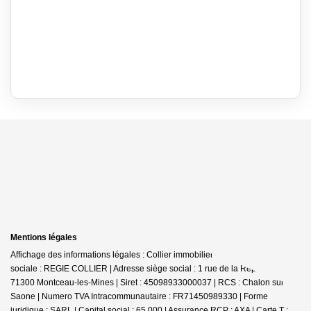
Mentions légales
Affichage des informations légales : Collier immobilier - Montceau | Raison
sociale : REGIE COLLIER | Adresse siège social : 1 rue de la République -
71300 Montceau-les-Mines | Siret : 45098933000037 | RCS : Chalon sur
Saone | Numero TVA Intracommunautaire : FR71450989330 | Forme
juridique : SARL | Capital social : 65 000 | Assurance RCP : AXA |
Carte T :