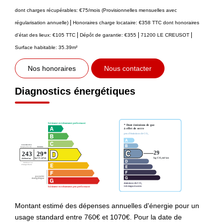
dont charges récupérables: €75/mois (Provisionnelles mensuelles avec
|
régularisation annuelle)
Honoraires charge locataire: €358 TTC
dont honoraires
|
|
|
d'état des lieux: €105 TTC
Dépôt de garantie: €355
71200 LE CREUSOT
Surface habitable: 35.39m²
Nos honoraires
Nous contacter
Diagnostics énergétiques
Montant estimé des dépenses annuelles d'énergie pour un
usage standard entre 760€ et 1070€. Pour la date de