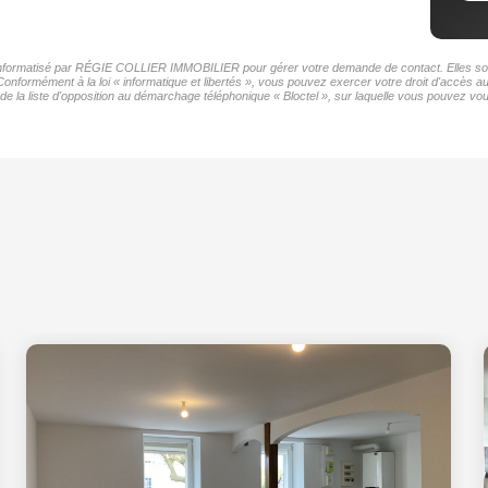
er informatisé par RÉGIE COLLIER IMMOBILIER pour gérer votre demande de contact. Elles sont 
 Conformément à la loi « informatique et libertés », vous pouvez exercer votre droit d'accès
la liste d'opposition au démarchage téléphonique « Bloctel », sur laquelle vous pouvez vous 