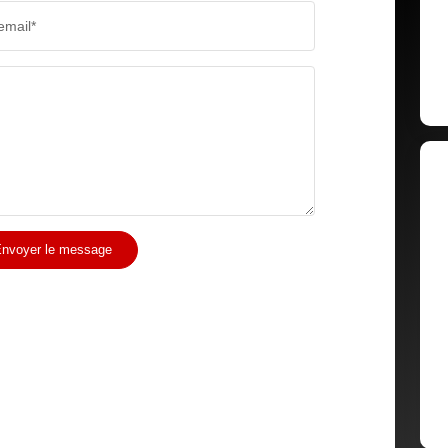
email*
COMMERCES
MÉDEC
nvoyer le message