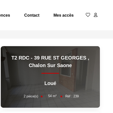
ences
Contact
Mes accès
T2 RDC - 39 RUE ST GEORGES
,
Chalon Sur Saone
Loué
54
m²
2
pièce(s)
Réf :
239