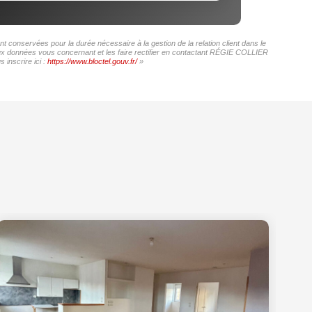
conservées pour la durée nécessaire à la gestion de la relation client dans le
 aux données vous concernant et les faire rectifier en contactant RÉGIE COLLIER
inscrire ici :
https://www.bloctel.gouv.fr/
»