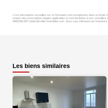
« Les informations recueillies sur ce formulaire sont enregistrées dans un fichi
respect des prescriptions légales applicables et sont destinées à nos conseillers
IMMOBILIER chalon@collier-immobilier.com. Nous vous informons de l'existence de 
Les biens similaires