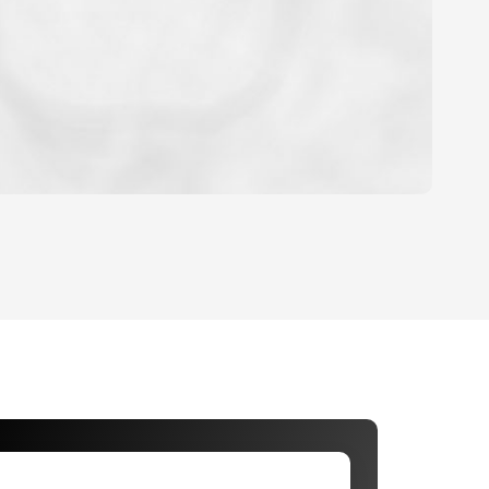
OYEN
'HABITATION
CE DE L'AÉROPORT :
 ET CRÈCHES