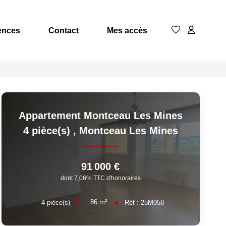
ences
Contact
Mes accès
Appartement Montceau Les Mines
4 pièce(s)
,
Montceau Les Mines
91 000 €
dont 7,06% TTC d'honoraires
86
m²
4
pièce(s)
Réf :
25M058