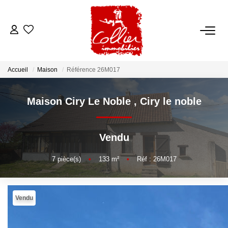
ACCUEIL
Accueil
Maison
Référence 26M017
NOS ANNONCES
Maison Ciry Le Noble
,
Ciry le noble
A Vendre
A Louer
Vendu
NOS SERVICES
7
pièce(s)
•
133
m²
•
Réf : 26M017
Transaction
Gestion Locative
Vendu
Syndic