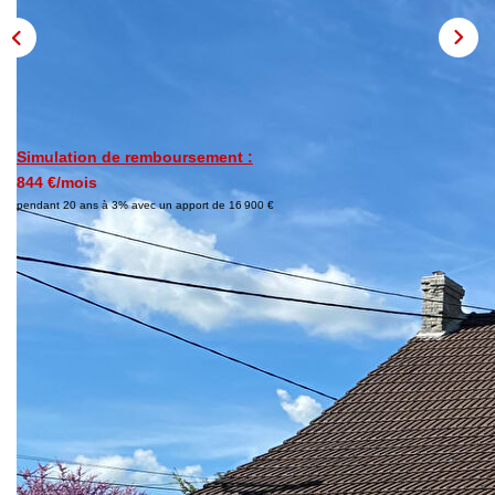
NOS AGENCES
Les Agences
Nous Rejoindre
Simulation de remboursement :
Nos Actualités
844 €/mois
Nos Témoignages
pendant 20 ans à 3% avec un apport de 16 900 €
CONTACT
Description
MES ACCÈS
Réf : 26M017
Maison à vendre à Ciry-le-Noble ; Cadre calme et sans vis-
Extranet Gestion
à-vis avec fort potentiel
Mon Compte Transaction
Située à la campagne, dans un environnement paisible et