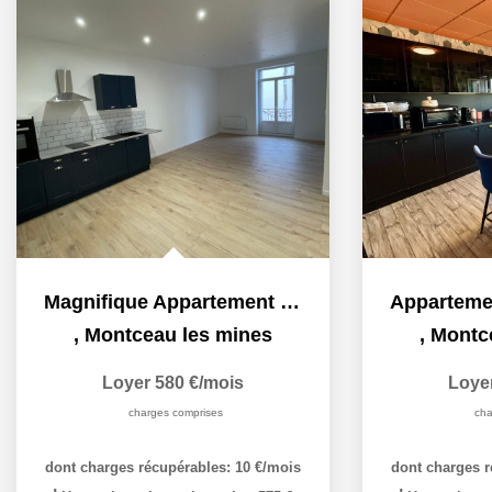
Magnifique Appartement Neuf !! Montceau Les Mines 2...
,
Montceau les mines
,
Montc
Loyer 580 €/mois
Loye
charges comprises
cha
dont charges récupérables: 10 €/mois
dont charges r