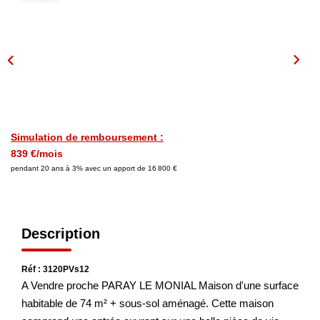
NOS AGENCES
Les Agences
Nous Rejoindre
Nos Actualités
Simulation de remboursement :
Nos Témoignages
839 €/mois
pendant 20 ans à 3% avec un apport de 16 800 €
CONTACT
Description
MES ACCÈS
Réf : 3120PVs12
Extranet Gestion
A Vendre proche PARAY LE MONIAL Maison d'une surface
Mon Compte Transaction
habitable de 74 m² + sous-sol aménagé. Cette maison