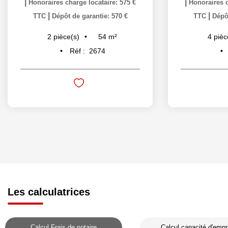
|
|
Honoraires charge locataire: 575 €
Honoraires c
|
|
TTC
Dépôt de garantie: 570 €
TTC
Dépôt
54
m²
2
pièce(s)
4
pièc
Réf :
2674
Les calculatrices
Calcul Frais de notaire
Calcul capacité d'empr