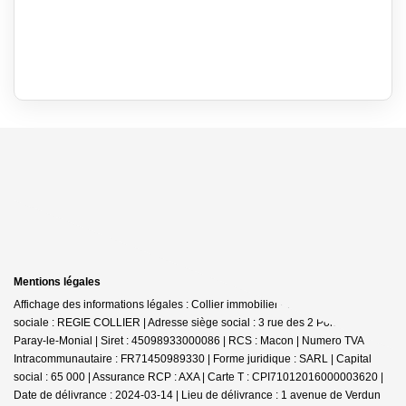
Mentions légales
Affichage des informations légales : Collier immobilier - Paray | Raison
sociale : REGIE COLLIER | Adresse siège social : 3 rue des 2 Ponts - 71600
Paray-le-Monial | Siret : 45098933000086 | RCS : Macon | Numero TVA
Intracommunautaire : FR71450989330 | Forme juridique : SARL | Capital
social : 65 000 | Assurance RCP : AXA |
Carte T : CPI71012016000003620 |
Date de délivrance : 2024-03-14 | Lieu de délivrance : 1 avenue de Verdun