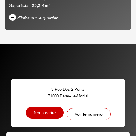
Superficie :
25,2 Km²
+
d'infos sur le quartier
DENSITÉ DE POPULATION
ENFANTS ET ADOLESCENTS
AGE MOYEN
REVENU MENSUEL PAR
MÉNAGE
TAUX DE PROPRIÉTAIRES
TAUX D'HABITATION
3 Rue Des 2 Ponts
TAXE FONCIÈRE
PART DES MÉNAGES SANS
71600
Paray-Le-Monial
VOITURE
DISTANCE DE L'AÉROPORT :
SUPERFICIE :
Nous écrire
Voir le numéro
RÉSULTATS DES LYCÉES
ECOLES ET CRÈCHES