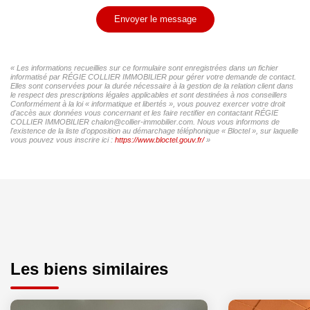
Envoyer le message
« Les informations recueillies sur ce formulaire sont enregistrées dans un fichier
informatisé par RÉGIE COLLIER IMMOBILIER pour gérer votre demande de contact.
Elles sont conservées pour la durée nécessaire à la gestion de la relation client dans
le respect des prescriptions légales applicables et sont destinées à nos conseillers
Conformément à la loi « informatique et libertés », vous pouvez exercer votre droit
d'accès aux données vous concernant et les faire rectifier en contactant RÉGIE
COLLIER IMMOBILIER chalon@collier-immobilier.com. Nous vous informons de
l'existence de la liste d'opposition au démarchage téléphonique « Bloctel », sur laquelle
vous pouvez vous inscrire ici :
https://www.bloctel.gouv.fr/
»
Les biens similaires