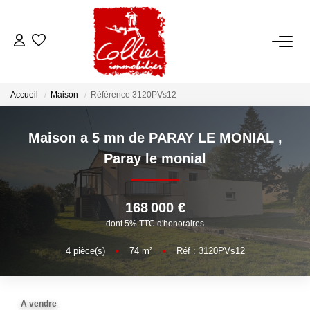
ACCUEIL
Accueil
Maison
Référence 3120PVs12
NOS ANNONCES
Maison a 5 mn de PARAY LE MONIAL
,
A Vendre
Paray le monial
A Louer
168 000 €
NOS SERVICES
dont 5% TTC d'honoraires
Transaction
4
pièce(s)
•
74
m²
•
Réf : 3120PVs12
Gestion Locative
Syndic
A vendre