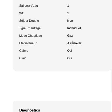
Salle(s) d'eau
1
WC
1
Séjour Double
Non
Type Chauffage
Individuel
Mode Chauffage
Gaz
Etat intérieur
A rénover
Calme
Oui
Clair
Oui
Diagnostics