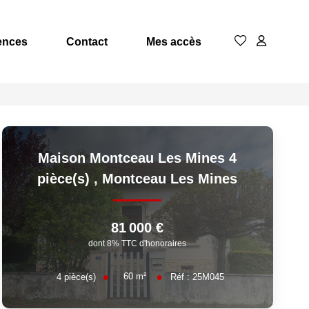
ences
Contact
Mes accès
Maison Montceau Les Mines 4
pièce(s)
,
Montceau Les Mines
81 000 €
dont 8% TTC d'honoraires
60
m²
4
pièce(s)
Réf :
25M045