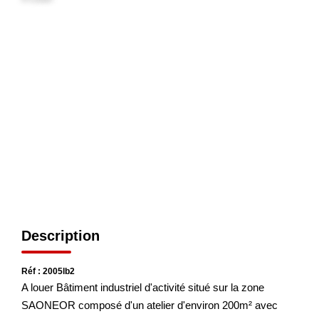
NOS AGENCES
Les Agences
Nous Rejoindre
Nos Actualités
Nos Témoignages
CONTACT
MES ACCÈS
Description
Extranet Gestion
Réf : 2005lb2
Mon Compte Transaction
A louer Bâtiment industriel d'activité situé sur la zone
SAONEOR composé d'un atelier d'environ 200m² avec