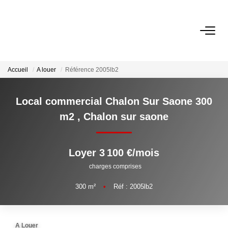
ACCUEIL
Accueil
A louer
Référence 2005lb2
NOS ANNONCES
Local commercial Chalon Sur Saone 300
A Vendre
m2
,
Chalon sur saone
A Louer
Loyer 3 100 €/mois
NOS SERVICES
charges comprises
Transaction
300
m²
•
Réf : 2005lb2
Gestion Locative
Syndic
A Louer