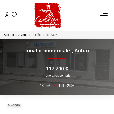
ACCUEIL
Accueil
A vendre
Référence 2306
NOS ANNONCES
local commerciale
,
Autun
A Vendre
A Louer
117 700 €
honoraires compris
NOS SERVICES
162
m²
•
Réf : 2306
Transaction
Gestion Locative
A vendre
Syndic