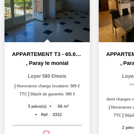
APPARTEMENT T3 - 65.68 m² - PARAY LE MONIAL
,
Paray le monial
,
Para
Loyer 580 €/mois
Loye
cha
|
Honoraires charge locataire: 585 €
|
TTC
Dépôt de garantie: 580 €
dont charges r
66
m²
3
pièce(s)
|
Honoraires c
Réf :
3332
|
TTC
Dépôt
2
pièc