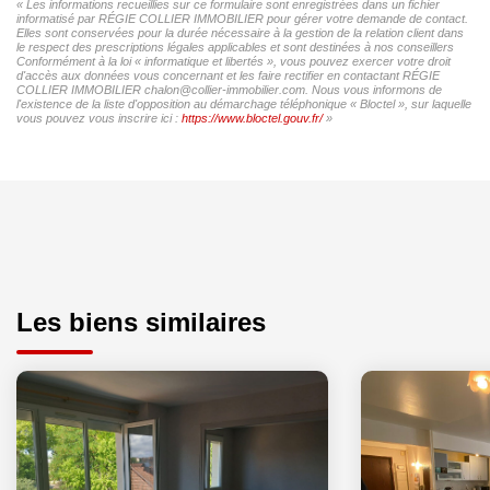
« Les informations recueillies sur ce formulaire sont enregistrées dans un fichier
informatisé par RÉGIE COLLIER IMMOBILIER pour gérer votre demande de contact.
Elles sont conservées pour la durée nécessaire à la gestion de la relation client dans
le respect des prescriptions légales applicables et sont destinées à nos conseillers
Conformément à la loi « informatique et libertés », vous pouvez exercer votre droit
d'accès aux données vous concernant et les faire rectifier en contactant RÉGIE
COLLIER IMMOBILIER chalon@collier-immobilier.com. Nous vous informons de
l'existence de la liste d'opposition au démarchage téléphonique « Bloctel », sur laquelle
vous pouvez vous inscrire ici :
https://www.bloctel.gouv.fr/
»
Les biens similaires