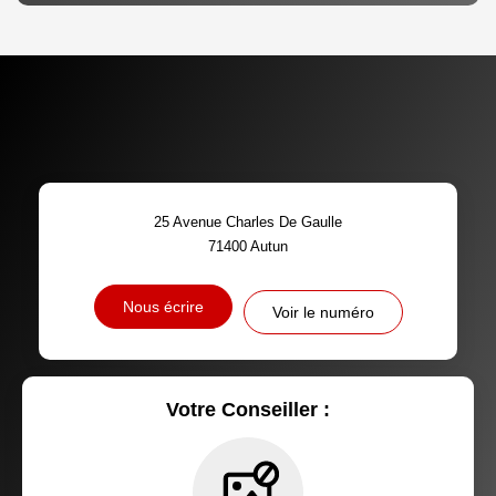
DENSITÉ DE POPULATION
ENFANTS ET ADOLESCENTS
AGE MOYEN
REVENU MENSUEL PAR
MÉNAGE
TAUX DE PROPRIÉTAIRES
TAUX D'HABITATION
25 Avenue Charles De Gaulle
TAXE FONCIÈRE
PART DES MÉNAGES SANS
71400
Autun
VOITURE
DISTANCE DE L'AÉROPORT :
SUPERFICIE :
Nous écrire
Voir le numéro
RÉSULTATS DES LYCÉES
ECOLES ET CRÈCHES
RESTAURANTS ET CAFÉS
COMMERCES
Votre Conseiller :
MÉDECINS