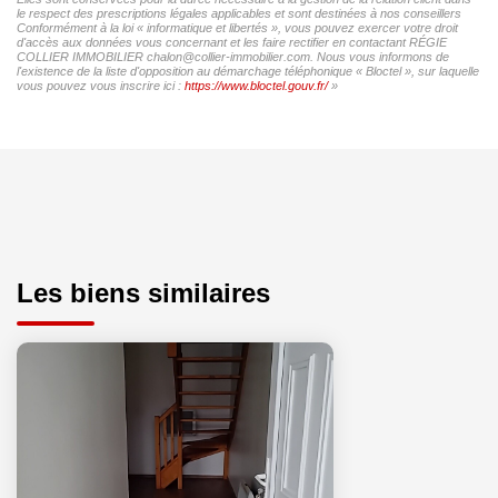
le respect des prescriptions légales applicables et sont destinées à nos conseillers
Conformément à la loi « informatique et libertés », vous pouvez exercer votre droit
d'accès aux données vous concernant et les faire rectifier en contactant RÉGIE
COLLIER IMMOBILIER chalon@collier-immobilier.com. Nous vous informons de
l'existence de la liste d'opposition au démarchage téléphonique « Bloctel », sur laquelle
vous pouvez vous inscrire ici :
https://www.bloctel.gouv.fr/
»
Les biens similaires