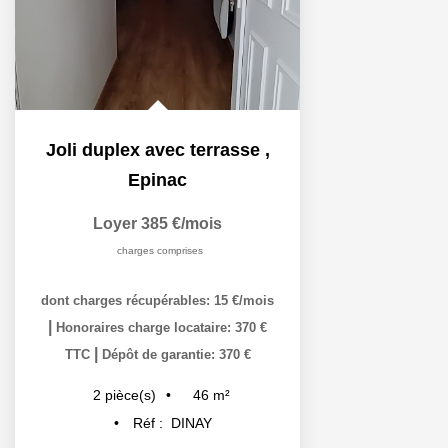
Joli duplex avec terrasse
,
Epinac
Loyer 385 €/mois
charges comprises
dont charges récupérables: 15 €/mois
|
Honoraires charge locataire: 370 €
|
TTC
Dépôt de garantie: 370 €
46
m²
2
pièce(s)
Réf :
DINAY