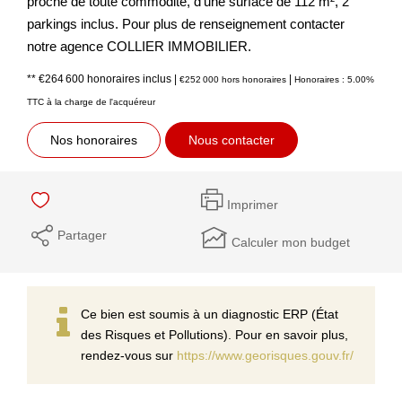
proche de toute commodité, d'une surface de 112 m², 2
parkings inclus. Pour plus de renseignement contacter
notre agence COLLIER IMMOBILIER.
** €264 600
honoraires inclus
|
|
€252 000
hors honoraires
Honoraires : 5.00%
TTC à la charge de l'acquéreur
Nos honoraires
Nous contacter
Imprimer
Partager
Calculer mon budget
Ce bien est soumis à un diagnostic ERP (État
des Risques et Pollutions). Pour en savoir plus,
rendez-vous sur
https://www.georisques.gouv.fr/