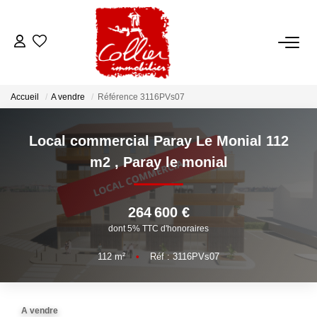
ACCUEIL
Accueil
A vendre
Référence 3116PVs07
NOS ANNONCES
Local commercial Paray Le Monial 112
A Vendre
m2
,
Paray le monial
A Louer
264 600 €
NOS SERVICES
dont 5% TTC d'honoraires
Transaction
112
m²
•
Réf : 3116PVs07
Gestion Locative
Syndic
A vendre