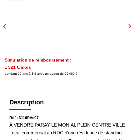
NOS AGENCES
Les Agences
Nous Rejoindre
Nos Actualités
Simulation de remboursement :
Nos Témoignages
1 321 €/mois
pendant 20 ans à 3% avec un apport de 26 460 €
CONTACT
Description
MES ACCÈS
Réf : 3116PVs07
Extranet Gestion
À VENDRE PARAY LE MONIAL PLEIN CENTRE VILLE
Mon Compte Transaction
Local commercial au RDC d'une résidence de standing