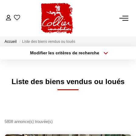
ACCUEIL
Accueil
Liste des biens vendus ou loués
NOS ANNONCES
Modifier les critères de recherche
Type de transaction
Localisation
Acheter
Localisation
A Vendre
Type de bien
A Louer
Sélectionnez...
Surface min
Liste des biens vendus ou loués
Rayon
Budget max
NOS SERVICES
Plus de critères
Créer une alerte
Transaction
Gestion Locative
5808 annonce(s) trouvée(s)
Syndic