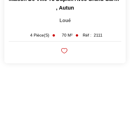
,
Autun
Loué
70
M²
Réf :
2111
4
Pièce(s)