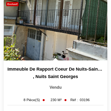
Exclusif
NOS AGENCES
Les Agences
Nous Rejoindre
Nos Actualités
Nos Témoignages
CONTACT
Immeuble De Rapport Coeur De Nuits-Saint-Georges 3...
,
Nuits Saint Georges
MES ACCÈS
Vendu
Extranet Gestion
230
M²
Réf :
03196
8
Pièce(s)
Mon Compte Transaction