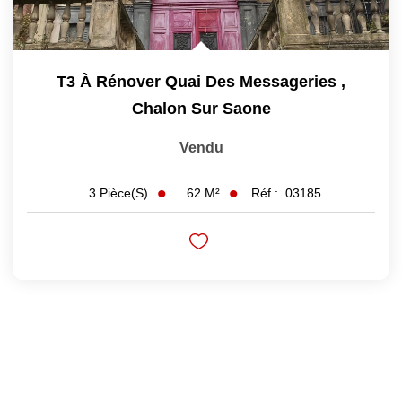
T3 À Rénover Quai Des Messageries
,
Chalon Sur Saone
Vendu
62
M²
Réf :
03185
3
Pièce(s)