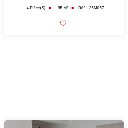
95
M²
Réf :
25M057
4
Pièce(s)