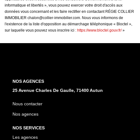
informatique et libertés », vous pouvez exercer votre droit d'accès aux
données vous concernant et les faire rectifier en contactant RÉGIE COLLIER
IMMOBILIER chalon@collier-immobilier.com. Nous vous informons de
l'existence de la liste d'opposition au démarchage téléphonique « Bloctel »,
sur laquelle vous pouvez vous inscrire ici :
https://www.bloctel.gouv.fr/
»
NOS AGENCES
25 Avenue Charles De Gaulle, 71400 Autun
Nous contacter
Nos agences
NOS SERVICES
Les agences