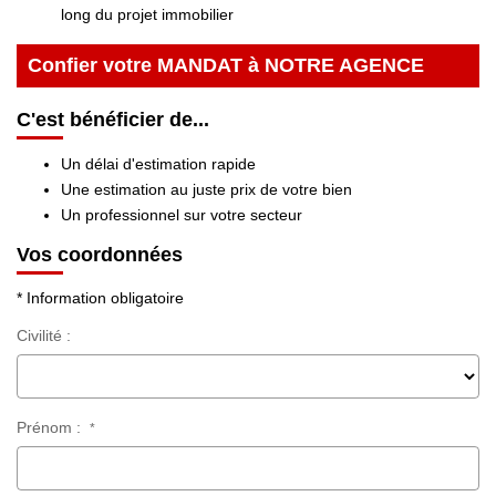
long du projet immobilier
NOS AGENCES
Confier votre MANDAT à NOTRE AGENCE
Les Agences
C'est bénéficier de...
Nous Rejoindre
Un délai d'estimation rapide
Nos Actualités
Une estimation au juste prix de votre bien
Un professionnel sur votre secteur
Nos Témoignages
Vos coordonnées
CONTACT
* Information obligatoire
Civilité :
MES ACCÈS
Extranet Gestion
Prénom :
*
Mon Compte Transaction